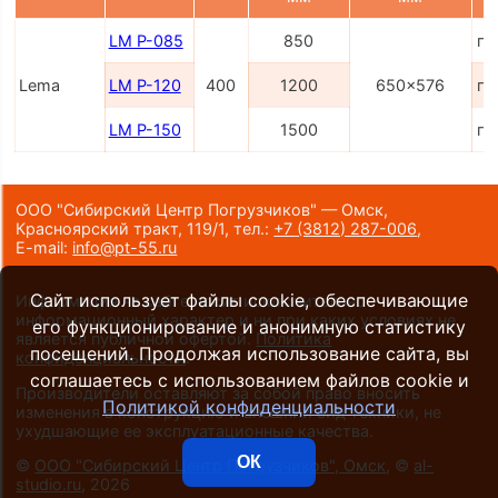
LM P-085
850
по
Lema
LM P-120
400
1200
650x576
по
LM P-150
1500
по
ООО "Сибирский Центр Погрузчиков" — Омск,
Красноярский тракт, 119/1,
тел.:
+7 (3812) 287-006
,
E-mail:
info@pt-55.ru
Сайт использует файлы cookie, обеспечивающие
Информация на сайте носит исключительно
информационный характер и ни при каких условиях не
его функционирование и анонимную статистику
является публичной офертой.
Политика
посещений. Продолжая использование сайта, вы
конфиденциальности
.
соглашаетесь с использованием файлов cookie и
Производители оставляют за собой право вносить
Политикой конфиденциальности
изменения в конструкцию и внешний вид техники, не
ухудшающие ее эксплуатационные качества.
ОК
©
ООО "Сибирский Центр Погрузчиков", Омск
, ©
al-
studio.ru
, 2026