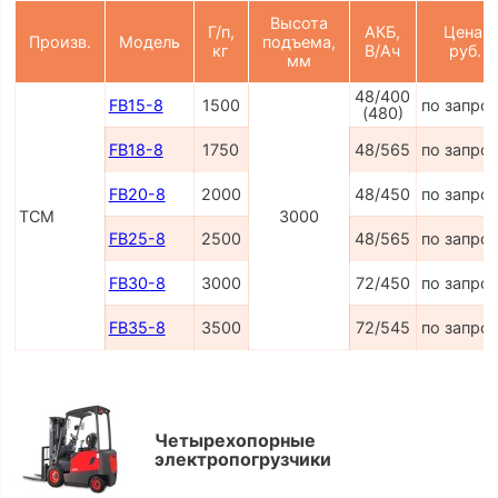
Высота
Г/п,
АКБ,
Цена,
Произв.
Модель
подъема,
кг
В/Ач
руб.
мм
48/400
FB15-8
1500
по запро
(480)
FB18-8
1750
48/565
по запро
FB20-8
2000
48/450
по запро
TCM
3000
FB25-8
2500
48/565
по запро
FB30-8
3000
72/450
по запро
FB35-8
3500
72/545
по запро
Четырехопорные
электропогрузчики