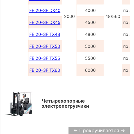
FE 20-3F DX40
4000
по з
2000
48/560
FE 20-3F DX45
4500
по з
FE 20-3F TX48
4800
по з
FE 20-3F TX50
5000
по з
FE 20-3F TX55
5500
по з
FE 20-3F TX60
6000
по з
Четырехопорные
электропогрузчики
← Прокручивается →