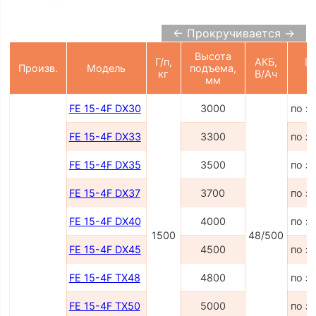
← Прокручивается →
Высота
Г/п,
АКБ,
Це
Произв.
Модель
подъема,
кг
В/Ач
р
мм
FE 15-4F DX30
3000
по з
FE 15-4F DX33
3300
по з
FE 15-4F DX35
3500
по з
FE 15-4F DX37
3700
по з
FE 15-4F DX40
4000
по з
1500
48/500
FE 15-4F DX45
4500
по з
FE 15-4F TX48
4800
по з
FE 15-4F TX50
5000
по з