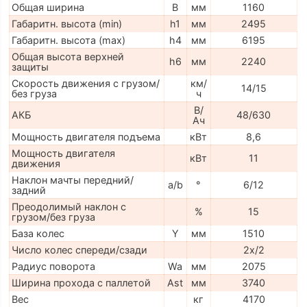
Общая ширина
B
мм
1160
Габаритн. высота (min)
h1
мм
2495
Габаритн. высота (max)
h4
мм
6195
Общая высота верхней
h6
мм
2240
защиты
Скорость движения с грузом/
км/
14/15
без груза
ч
В/
АКБ
48/630
Ач
Мощность двигателя подъема
кВт
8,6
Мощность двигателя
кВт
11
движения
Наклон мачты передний/
a/b
°
6/12
задний
Преодолимый наклон с
%
15
грузом/без груза
База колес
Y
мм
1510
Число колес спереди/сзади
2x/2
Радиус поворота
Wa
мм
2075
Ширина прохода с паллетой
Ast
мм
3740
Вес
кг
4170