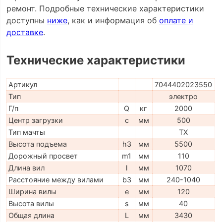
ремонт. Подробные технические характеристики
доступны
ниже
, как и информация об
оплате и
доставке
.
Технические характеристики
Артикул
7044402023550
Тип
электро
Г/п
Q
кг
2000
Центр загрузки
c
мм
500
Тип мачты
ТX
Высота подъема
h3
мм
5500
Дорожный просвет
m1
мм
110
Длина вил
l
мм
1070
Расстояние между вилами
b3
мм
240-1040
Ширина вилы
e
мм
120
Высота вилы
s
мм
40
Общая длина
L
мм
3430