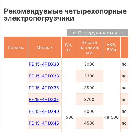
Рекомендуемые четырехопорные
электропогрузчики
← Прокручивается →
Высота
Г/п,
АКБ,
Произв.
Модель
подъема,
Ц
кг
В/Ач
мм
FE 15-4F DX30
3000
по з
FE 15-4F DX33
3300
по з
FE 15-4F DX35
3500
по з
FE 15-4F DX37
3700
по з
FE 15-4F DX40
4000
по з
1500
48/500
FE 15-4F DX45
4500
по з