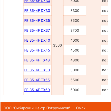
FE 35-4F DX30
3000
по з
FE 35-4F DX33
3300
по з
FE 35-4F DX35
3500
по з
FE 35-4F DX37
3700
по з
FE 35-4F DX40
4000
по з
3500
FE 35-4F DX45
4500
по з
FE 35-4F TX48
4800
по з
FE 35-4F TX50
5000
по з
FE 35-4F TX55
5500
по з
FE 35-4F TX60
6000
по з
ООО "Сибирский Центр Погрузчиков" — Омск,