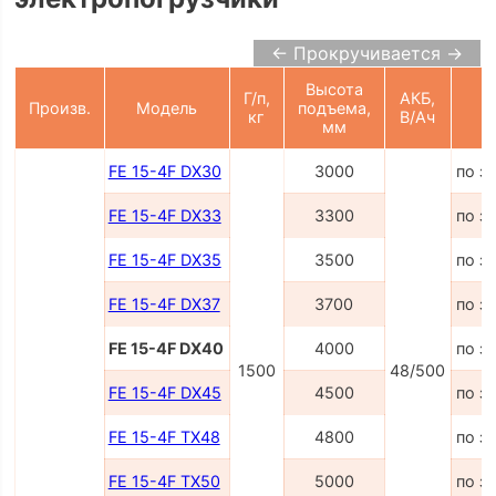
← Прокручивается →
Высота
Г/п,
АКБ,
Произв.
Модель
подъема,
Ц
кг
В/Ач
мм
FE 15-4F DX30
3000
по з
FE 15-4F DX33
3300
по з
FE 15-4F DX35
3500
по з
FE 15-4F DX37
3700
по з
FE 15-4F DX40
4000
по з
1500
48/500
FE 15-4F DX45
4500
по з
FE 15-4F TX48
4800
по з
FE 15-4F TX50
5000
по з