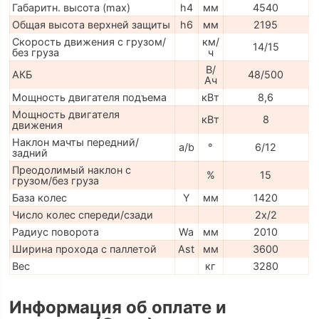
Габаритн. высота (max)
h4
мм
4540
Общая высота верхней защиты
h6
мм
2195
Скорость движения с грузом/
км/
14/15
без груза
ч
В/
АКБ
48/500
Ач
Мощность двигателя подъема
кВт
8,6
Мощность двигателя
кВт
8
движения
Наклон мачты передний/
a/b
°
6/12
задний
Преодолимый наклон с
%
15
грузом/без груза
База колес
Y
мм
1420
Число колес спереди/сзади
2x/2
Радиус поворота
Wa
мм
2010
Ширина прохода с паллетой
Ast
мм
3600
Вес
кг
3280
Информация об оплате и