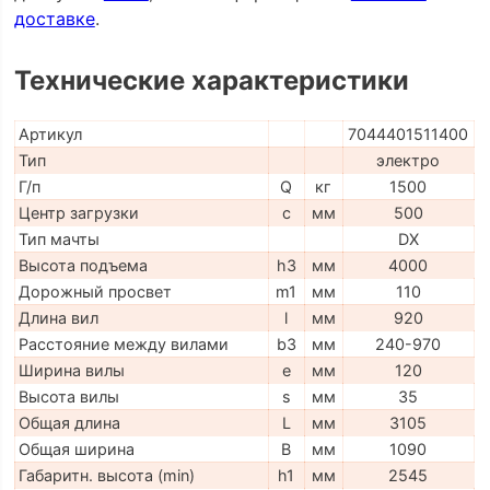
доставке
.
Технические характеристики
Артикул
7044401511400
Тип
электро
Г/п
Q
кг
1500
Центр загрузки
c
мм
500
Тип мачты
DX
Высота подъема
h3
мм
4000
Дорожный просвет
m1
мм
110
Длина вил
l
мм
920
Расстояние между вилами
b3
мм
240-970
Ширина вилы
e
мм
120
Высота вилы
s
мм
35
Общая длина
L
мм
3105
Общая ширина
B
мм
1090
Габаритн. высота (min)
h1
мм
2545