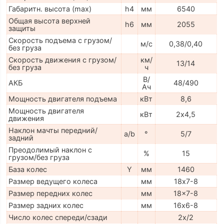
Габаритн. высота (max)
h4
мм
6540
Общая высота верхней
h6
мм
2055
защиты
Скорость подъема с грузом/
м/с
0,38/0,40
без груза
Скорость движения с грузом/
км/
13/14
без груза
ч
В/
АКБ
48/490
Ач
Мощность двигателя подъема
кВт
8,6
Мощность двигателя
кВт
2х4,5
движения
Наклон мачты передний/
a/b
°
5/7
задний
Преодолимый наклон с
%
15
грузом/без груза
База колес
Y
мм
1460
Размер ведущего колеса
мм
18х7-8
Размер передних колес
мм
18x7-8
Размер задних колес
мм
16х6-8
Число колес спереди/сзади
2x/2