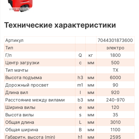
Технические характеристики
Артикул
7044301873600
Тип
электро
Г/п
Q
кг
1800
Центр загрузки
c
мм
500
Тип мачты
TX
Высота подъема
h3
мм
6000
Дорожный просвет
m1
мм
90
Длина вил
l
мм
920
Расстояние между вилами
b3
мм
240-970
Ширина вилы
e
мм
120
Высота вилы
s
мм
35
Общая длина
L
мм
3010
Общая ширина
B
мм
1100
Габаритн. высота (min)
h1
мм
2595