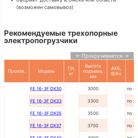
(возможен самовывоз)
Рекомендуемые трехопорные
электропогрузчики
← Прокручивается →
Высота
Г/п,
АКБ,
Произв.
Модель
подъема,
Ц
кг
В/Ач
мм
FE 16-3F DX30
3000
по з
FE 16-3F DX33
3300
по з
FE 16-3F DX35
3500
по з
FE 16-3F DX37
3700
по з
FE 16-3F DX40
4000
по з