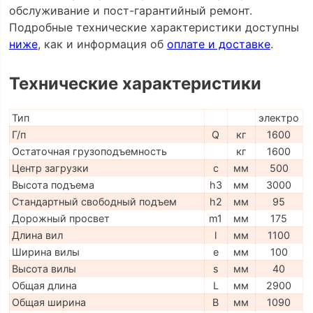
обслуживание и пост-гарантийный ремонт.
Подробные технические характеристики доступны
ниже
, как и информация об
оплате и доставке
.
Технические характеристики
Тип
электро
Г/п
Q
кг
1600
Остаточная грузоподъемность
кг
1600
Центр загрузки
c
мм
500
Высота подъема
h3
мм
3000
Стандартный свободный подъем
h2
мм
95
Дорожный просвет
m1
мм
175
Длина вил
l
мм
1100
Ширина вилы
e
мм
100
Высота вилы
s
мм
40
Общая длина
L
мм
2900
Общая ширина
B
мм
1090