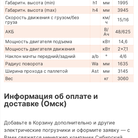
Габаритн. высота (min)
h1
мм
1995
Габаритн. высота (max)
h4
мм
3945
Скорость движения с грузом/без
км/
15/16
груза
ч
В/
АКБ
48/625
Ач
Мощность двигателя подъема
кВт
14,6
Мощность двигателя движения
кВт
2x7,1
Наклон мачты передний/задний
a/b
°
4/6
Радиус поворота
Wa
мм
1635
Ширина прохода с паллетой
Ast
мм
3145
Вес
кг
3060
Информация об оплате и
доставке (Омск)
Добавьте в Корзину дополнительно и другие
электрические погрузчики и оформите заявку — с
Вами свяжется менеджер компании Сибирский