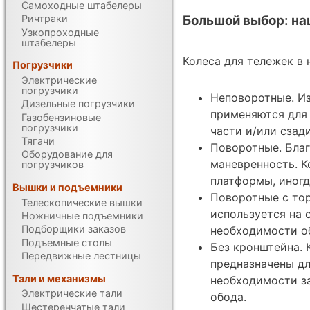
Самоходные штабелеры
Ричтраки
Большой выбор: на
Узкопроходные
штабелеры
Колеса для тележек в
Погрузчики
Электрические
погрузчики
Неповоротные. И
Дизельные погрузчики
применяются для 
Газобензиновые
погрузчики
части и/или сзад
Тягачи
Поворотные. Бла
Оборудование для
маневренность. К
погрузчиков
платформы, иногд
Вышки и подъемники
Поворотные с то
Телескопические вышки
используется на 
Ножничные подъемники
Подборщики заказов
необходимости о
Подъемные столы
Без кронштейна.
Передвижные лестницы
предназначены дл
Тали и механизмы
необходимости з
Электрические тали
обода.
Шестеренчатые тали