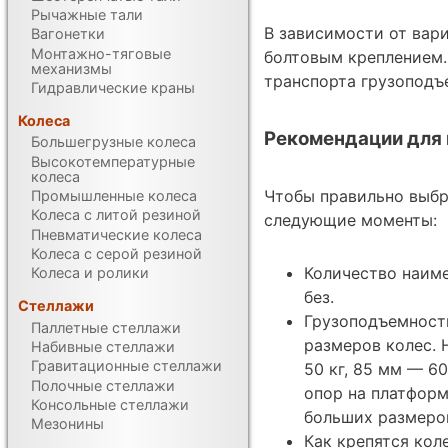
Рычажные тали
В зависимости от вар
Вагонетки
Монтажно-тяговые
болтовым креплением.
механизмы
транспорта грузоподъе
Гидравлические краны
Колеса
Рекомендации для 
Большегрузные колеса
Высокотемпературные
колеса
Чтобы правильно выб
Промышленные колеса
Колеса с литой резиной
следующие моменты:
Пневматические колеса
Колеса с серой резиной
Количество наиме
Колеса и ролики
без.
Стеллажи
Грузоподъемность
Паллетные стеллажи
размеров колес. 
Набивные стеллажи
Гравитационные стеллажи
50 кг, 85 мм — 6
Полочные стеллажи
опор на платформ
Консольные стеллажи
больших размеро
Мезонины
Как крепятся ко