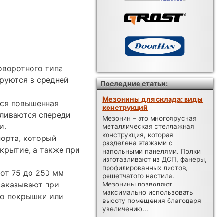
оворотного типа
руются в средней
Последние статьи:
Мезонины для склада: виды
тся повышенная
конструкций
вливаются спереди
Мезонин – это многоярусная
и.
металлическая стеллажная
конструкция, которая
орта, который
разделена этажами с
окрытие, а также при
напольными панелями. Полки
изготавливают из ДСП, фанеры,
профилированных листов,
от 75 до 250 мм
решетчатого настила.
заказывают при
Мезонины позволяют
максимально использовать
ко покрышки или
высоту помещения благодаря
увеличению...