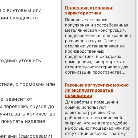
Полочные стеллажи:
ы с винтовым или
характеристики
ции складского
Полочные стеллажи –
популярная и востребованная
металлическая конструкция,
предназначенная для хранения
различного груза. Такие
стеллажи устанавливают на
производственных
предприятиях, в складских
ходимо уточнить
помещениях, гипермаркетах
строительных материалов для
организации пространства,...
отное, с тормозом или
Газовые погрузчики: можно
ли эксплуатировать в
помещении
о, зависит от
Для работы в помещении
 перевозку грузов до
обычно используют
электропогрузчики. Они
т учитывать количество
работают от электрической
т покупать изделия
энергии, что не всегда удобно
на больших площадках или при
отсутствии розеток. Поэтому
интами (саморезами)