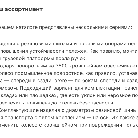
ш ассортимент
 нашем каталоге представлены несколькими сериями:
зделия с резиновыми шинами и прочными опорами неп
повышения устойчивости тележек. Как правило, монти
и грузовой платформы возле ручек.
годаря поворотным на 3600 кронштейнам обеспечивае
олесо промышленное поворотное, как правило, устана
а — спереди и сзади, реже — по бокам, спереди и сзад
рмозом. Подходящий вариант для комплектации трансп
складах или площадках, где есть уклон или неровное п
беспечить повышенную степень безопасности.
 Комплектующие изделия с диаметром резиновой шины 
я транспорта с типом креплением — на ось. Их также 
аменить колесо с кронштейном при повреждении толь