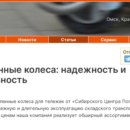
Омск, Кра
Новости
Статьи
Сервис
От
ные колеса: надежность и
ьность
енные колеса для тележек от «Сибирского Центра По
дежную и длительную эксплуатацию складского трансп
 ценам наша компания реализует обширный ассортиме