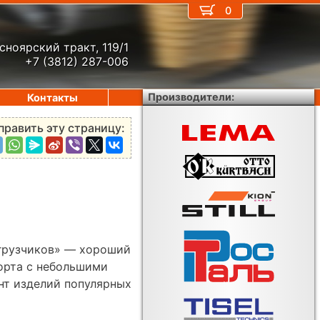
0
сноярский тракт, 119/1
+7 (3812) 287-006
Производители:
Контакты
править эту страницу:
грузчиков» — хороший
орта с небольшими
нт изделий популярных