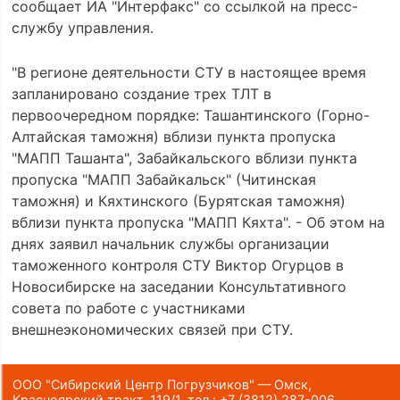
сообщает ИА "Интерфакс" со ссылкой на пресс-
службу управления.
"В регионе деятельности СТУ в настоящее время
запланировано создание трех ТЛТ в
первоочередном порядке: Ташантинского (Горно-
Алтайская таможня) вблизи пункта пропуска
"МАПП Ташанта", Забайкальского вблизи пункта
пропуска "МАПП Забайкальск" (Читинская
таможня) и Кяхтинского (Бурятская таможня)
вблизи пункта пропуска "МАПП Кяхта". - Об этом на
днях заявил начальник службы организации
таможенного контроля СТУ Виктор Огурцов в
Новосибирске на заседании Консультативного
совета по работе с участниками
внешнеэкономических связей при СТУ.
ООО "Сибирский Центр Погрузчиков" — Омск,
Красноярский тракт, 119/1,
тел.:
+7 (3812) 287-006
,