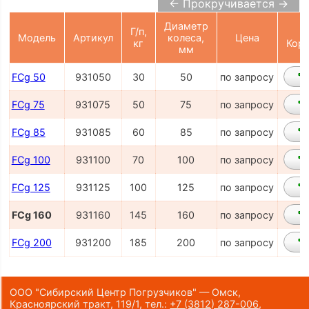
← Прокручивается →
Диаметр
Г/п,
Модель
Артикул
колеса,
Цена
кг
Корз
мм
FCg 50
931050
30
50
по запросу
FCg 75
931075
50
75
по запросу
FCg 85
931085
60
85
по запросу
FCg 100
931100
70
100
по запросу
FCg 125
931125
100
125
по запросу
FCg 160
931160
145
160
по запросу
FCg 200
931200
185
200
по запросу
ООО "Сибирский Центр Погрузчиков" — Омск,
Красноярский тракт, 119/1,
тел.:
+7 (3812) 287-006
,