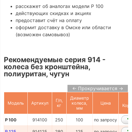
расскажет об аналогах модели P 100
действующих скидках и акциях
предоставит счёт на оплату
оформит доставку в Омске или области
(возможен самовывоз)
Рекомендуемые серия 914 -
колеса без кронштейна,
полиуритан, чугун
← Прокручивается →
Диаметр
Г/п,
Модель
Артикул
колеса,
Цена
кг
Корз
мм
P 100
914100
250
100
по запросу
P 125
914125
280
125
по запросу