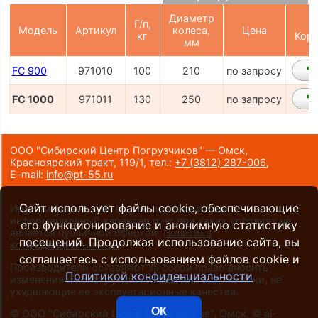
Диаметр
Г/п,
Модель
Артикул
колеса,
Цена
кг
Корз
мм
FC 900
971010
100
210
по запросу
FC 1000
971011
130
250
по запросу
ООО "Сибирский Центр Погрузчиков" — Омск,
Красноярский тракт, 119/1,
тел.:
+7 (3812) 287-006
,
E-mail:
info@pt-55.ru
Сайт использует файлы cookie, обеспечивающие
Информация на сайте носит исключительно
информационный характер и ни при каких условиях не
его функционирование и анонимную статистику
является публичной офертой.
Политика
посещений. Продолжая использование сайта, вы
конфиденциальности
.
соглашаетесь с использованием файлов cookie и
Производители оставляют за собой право вносить
Политикой конфиденциальности
изменения в конструкцию и внешний вид техники, не
ухудшающие ее эксплуатационные качества.
ОК
©
ООО "Сибирский Центр Погрузчиков", Омск
, ©
al-