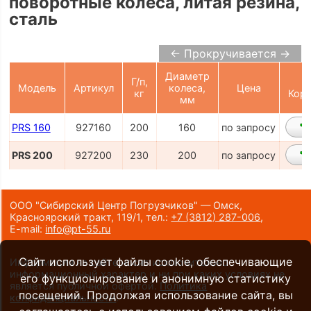
поворотные колеса, литая резина,
сталь
← Прокручивается →
Диаметр
Г/п,
Модель
Артикул
колеса,
Цена
кг
Корз
мм
PRS 160
927160
200
160
по запросу
PRS 200
927200
230
200
по запросу
ООО "Сибирский Центр Погрузчиков" — Омск,
Красноярский тракт, 119/1,
тел.:
+7 (3812) 287-006
,
E-mail:
info@pt-55.ru
Сайт использует файлы cookie, обеспечивающие
Информация на сайте носит исключительно
информационный характер и ни при каких условиях не
его функционирование и анонимную статистику
является публичной офертой.
Политика
посещений. Продолжая использование сайта, вы
конфиденциальности
.