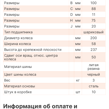
Размеры
B
мм
100
Размеры
C
мм
88
Размеры
D
мм
11
Размеры
H
мм
75
Размеры
J
мм
20
Тип подшипника
шариковый
Диаметр колеса
мм
200
Ширина колеса
мм
58
Высота до крепежной плоскости
мм
237
Сдвиг оси вращ. относ. центра
мм
50
колеса
литая
Материал шины
резина
Цвет шины колеса
черный
Вес
кг
3
Материал основы
сталь
Штук в коробке
шт
10
Информация об оплате и