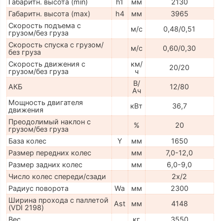
Габаритн. высота (min)
h1
мм
2130
Габаритн. высота (max)
h4
мм
3965
Скорость подъема с
м/с
0,48/0,51
грузом/без груза
Скорость спуска с грузом/
м/с
0,60/0,30
без груза
Скорость движения с
км/
20/20
грузом/без груза
ч
В/
АКБ
12/80
Ач
Мощность двигателя
кВт
36,7
движения
Преодолимый наклон с
%
20
грузом/без груза
База колес
Y
мм
1650
Размер передних колес
мм
7,0-12,0
Размер задних колес
мм
6,0-9,0
Число колес спереди/сзади
2x/2
Радиус поворота
Wa
мм
2300
Ширина прохода с паллетой
Ast
мм
4148
(VDI 2198)
Вес
кг
3550