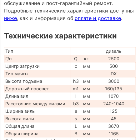
обслуживание и пост-гарантийный ремонт.
Подробные технические характеристики доступны
ниже
, как и информация об
оплате и доставке
.
Технические характеристики
Тип
дизель
Г/п
Q
кг
2500
Центр загрузки
c
мм
500
Тип мачты
DX
Высота подъема
h3
мм
3000
Дорожный просвет
m1
мм
160/135
Длина вил
l
мм
1070
Расстояние между вилами
b3
мм
240-1040
Ширина вилы
e
мм
125
Высота вилы
s
мм
45
Общая длина
L
мм
3670
Общая ширина
B
мм
1165