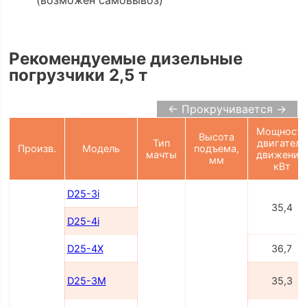
(возможен самовывоз)
Рекомендуемые дизельные
погрузчики 2,5 т
← Прокручивается →
Мощност
Высота
Тип
двигателя
Произв.
Модель
подъема,
мачты
движения
мм
кВт
D25-3i
35,4
D25-4i
D25-4X
36,7
D25-3M
35,3