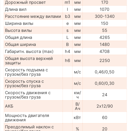
Дорожный просвет
m1
мм
170
Длина вил
l
мм
1070
Расстояние между вилами
b3
мм
300-1340
Ширина вилы
e
мм
150
Высота вилы
s
мм
55
Общая длина
L
мм
4265
Общая ширина
B
мм
1480
Габаритн. высота (max)
h4
мм
4708
Общая высота верхней
h6
мм
2250
защиты
Скорость подъема с
м/с
0,46/0,50
грузом/без груза
Скорость спуска с
м/с
0,60/0,30
грузом/без груза
Скорость движения с
км/
24
грузом/без груза
ч
В/
АКБ
2х12/90
Ач
Мощность двигателя
кВт
60
движения
Преодолимый наклон с
%
20