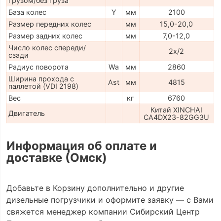
грузом/без груза
База колес
Y
мм
2100
Размер передних колес
мм
15,0-20,0
Размер задних колес
мм
7,0-12,0
Число колес спереди/
2x/2
сзади
Радиус поворота
Wa
мм
2860
Ширина прохода с
Ast
мм
4815
паллетой (VDI 2198)
Вес
кг
6760
Китай XINCHAI
Двигатель
CA4DX23-82GG3U
Информация об оплате и
доставке (Омск)
Добавьте в Корзину дополнительно и другие
дизельные погрузчики и оформите заявку — с Вами
свяжется менеджер компании Сибирский Центр