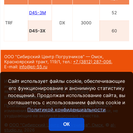
D45-3M
52
TRF
DX
3000
D45-3X
60
ООО "Сибирский Центр Погрузчиков" — Омск,
Красноярский тракт, 119/1,
тел.:
+7 (3812) 287-006
,
E-mail:
info@pt-55.ru
Сайт использует файлы cookie, обеспечивающие
Информация на сайте носит исключительно
информационный характер и ни при каких условиях не
его функционирование и анонимную статистику
является публичной офертой.
Политика
посещений. Продолжая использование сайта, вы
конфиденциальности
.
соглашаетесь с использованием файлов cookie и
Производители оставляют за собой право вносить
Политикой конфиденциальности
изменения в конструкцию и внешний вид техники, не
ухудшающие ее эксплуатационные качества.
ОК
©
ООО "Сибирский Центр Погрузчиков", Омск
, ©
al-
studio.ru
, 2026