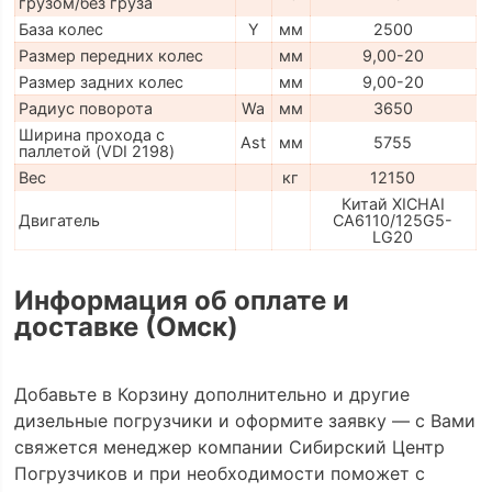
грузом/без груза
База колес
Y
мм
2500
Размер передних колес
мм
9,00-20
Размер задних колес
мм
9,00-20
Радиус поворота
Wa
мм
3650
Ширина прохода с
Ast
мм
5755
паллетой (VDI 2198)
Вес
кг
12150
Китай XICHAI
Двигатель
CA6110/125G5-
LG20
Информация об оплате и
доставке (Омск)
Добавьте в Корзину дополнительно и другие
дизельные погрузчики и оформите заявку — с Вами
свяжется менеджер компании Сибирский Центр
Погрузчиков и при необходимости поможет с