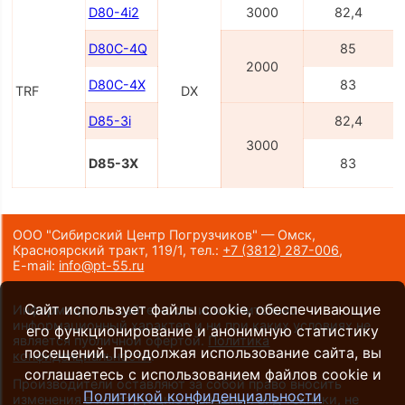
D80-4i2
3000
82,4
D80С-4Q
85
2000
D80С-4X
83
TRF
DX
D85-3i
82,4
3000
D85-3X
83
ООО "Сибирский Центр Погрузчиков" — Омск,
Красноярский тракт, 119/1,
тел.:
+7 (3812) 287-006
,
E-mail:
info@pt-55.ru
Сайт использует файлы cookie, обеспечивающие
Информация на сайте носит исключительно
информационный характер и ни при каких условиях не
его функционирование и анонимную статистику
является публичной офертой.
Политика
посещений. Продолжая использование сайта, вы
конфиденциальности
.
соглашаетесь с использованием файлов cookie и
Производители оставляют за собой право вносить
Политикой конфиденциальности
изменения в конструкцию и внешний вид техники, не