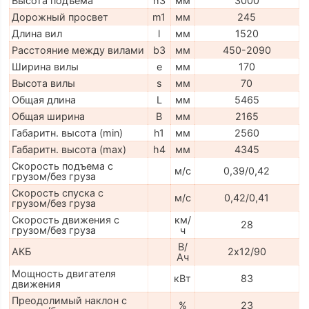
Высота подъема
h3
мм
3000
Дорожный просвет
m1
мм
245
Длина вил
l
мм
1520
Расстояние между вилами
b3
мм
450-2090
Ширина вилы
e
мм
170
Высота вилы
s
мм
70
Общая длина
L
мм
5465
Общая ширина
B
мм
2165
Габаритн. высота (min)
h1
мм
2560
Габаритн. высота (max)
h4
мм
4345
Скорость подъема с
м/с
0,39/0,42
грузом/без груза
Скорость спуска с
м/с
0,42/0,41
грузом/без груза
Скорость движения с
км/
28
грузом/без груза
ч
В/
АКБ
2х12/90
Ач
Мощность двигателя
кВт
83
движения
Преодолимый наклон с
%
23