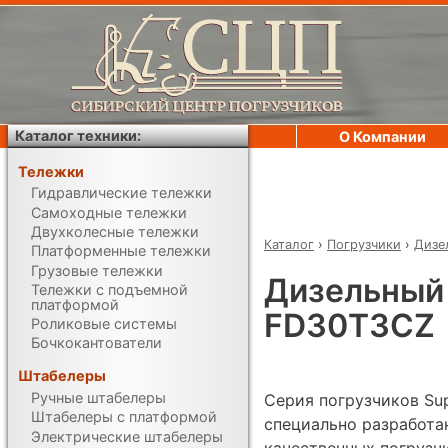
Каталог техники:
О Компании
Тележки
Гидравлические тележки
Самоходные тележки
Двухколесные тележки
Каталог
›
Погрузчики
›
Дизе
Платформенные тележки
Грузовые тележки
Дизельный 
Тележки с подъемной
платформой
FD30T3CZ
Роликовые системы
Бочкокантователи
Штабелеры
Ручные штабелеры
Серия погрузчиков Su
Штабелеры с платформой
специально разработан
Электрические штабелеры
качественных погрузч