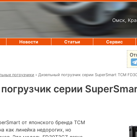
Омск, Кра
Новости
Статьи
Сервис
От
льные погрузчики
›
Дизельный погрузчик серии SuperSmart TCM FD3
погрузчик серии SuperSma
perSmart от японского бренда TCM
а как линейка недорогих, но
иков. Эта модель FD30T3CZ легко