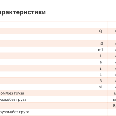
арактеристики
Q
h3
m1
l
e
s
L
B
h1
ом/без груза
узом/без груза
к
В
рузом/без груза