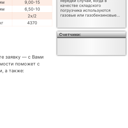
нередки случаи, когда в
мм
9,00-15
качестве складского
мм
6,50-10
погрузчика используются
газовые или газобензиновые...
2x/2
кг
4370
Счетчики:
те заявку — с Вами
имости поможет с
, а также: