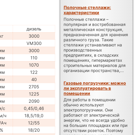
Полочные стеллажи:
характеристики
Полочные стеллажи –
популярная и востребованная
дизель
металлическая конструкция,
предназначенная для хранения
кг
3000
различного груза. Такие
VM300
стеллажи устанавливают на
производственных
мм
3000
предприятиях, в складских
мм
110
помещениях, гипермаркетах
мм
1070
строительных материалов для
организации пространства,...
мм
122
мм
40
Газовые погрузчики: можно
мм
2705
ли эксплуатировать в
помещении
мм
1225
Для работы в помещении
мм
2090
обычно используют
м/с
0,45/0,46
электропогрузчики. Они
работают от электрической
м/ч
18,5/19,0
энергии, что не всегда удобно
/Ач
12/55
на больших площадках или при
%
18/20
отсутствии розеток. Поэтому