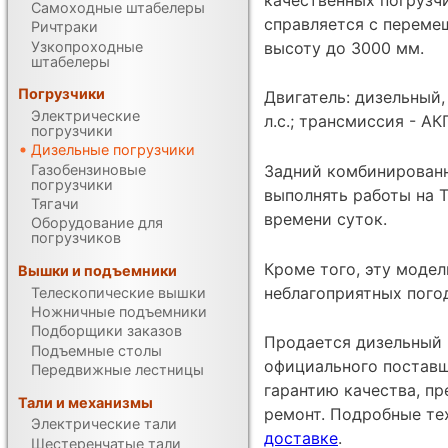
Самоходные штабелеры
справляется с перемещ
Ричтраки
Узкопроходные
высоту до 3000 мм.
штабелеры
Погрузчики
Двигатель: дизельный
Электрические
л.с.; трансмиссия - А
погрузчики
Дизельные погрузчики
Газобензиновые
Задний комбинированн
погрузчики
выполнять работы на 
Тягачи
времени суток.
Оборудование для
погрузчиков
Кроме того, эту моде
Вышки и подъемники
неблагоприятных погод
Телескопические вышки
Ножничные подъемники
Подборщики заказов
Продается дизельный 
Подъемные столы
официального поставщ
Передвижные лестницы
гарантию качества, п
Тали и механизмы
ремонт. Подробные те
Электрические тали
доставке
.
Шестеренчатые тали