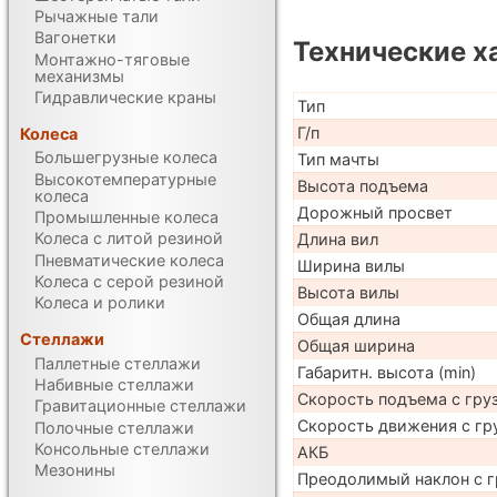
Рычажные тали
Вагонетки
Технические х
Монтажно-тяговые
механизмы
Гидравлические краны
Тип
Г/п
Колеса
Большегрузные колеса
Тип мачты
Высокотемпературные
Высота подъема
колеса
Дорожный просвет
Промышленные колеса
Колеса с литой резиной
Длина вил
Пневматические колеса
Ширина вилы
Колеса с серой резиной
Высота вилы
Колеса и ролики
Общая длина
Стеллажи
Общая ширина
Паллетные стеллажи
Габаритн. высота (min)
Набивные стеллажи
Скорость подъема с груз
Гравитационные стеллажи
Скорость движения с гр
Полочные стеллажи
Консольные стеллажи
АКБ
Мезонины
Преодолимый наклон с г