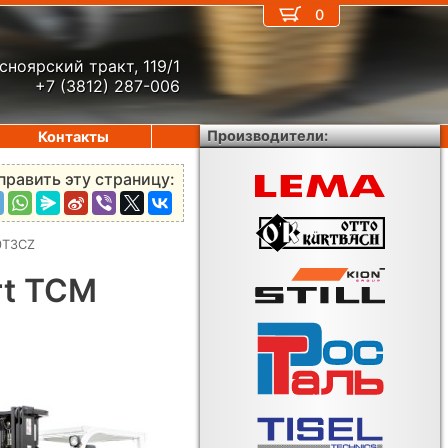
0
сноярский тракт, 119/1
+7 (3812) 287-006
Производители:
Контакты
править эту страницу:
0T3CZ
rt TCM