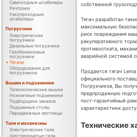
Самоходные штабелеры
собственной грузоподъ
Ричтраки
Узкопроходные
штабелеры
Тягач разработан таки
максимальную безопас
Погрузчики
риск повреждения маш
Электрические
погрузчики
рекуперативного торм
Дизельные погрузчики
противоотката, механ
Газобензиновые
аварийной системой о
погрузчики
Тягачи
Оборудование для
Продается тягач Lema 
погрузчиков
официального постав
Вышки и подъемники
Погрузчиков, Вы получ
Телескопические вышки
предпродажную подгот
Ножничные подъемники
пост-гарантийный рем
Подборщики заказов
Подъемные столы
характеристики дост
Передвижные лестницы
Тали и механизмы
Технические х
Электрические тали
Шестеренчатые тали