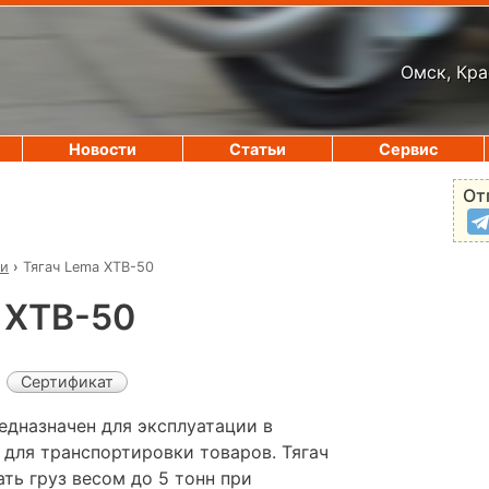
Омск, Кра
Новости
Статьи
Сервис
От
чи
›
Тягач Lema XTB-50
 XTB-50
Сертификат
едназначен для эксплуатации в
для транспортировки товаров. Тягач
ть груз весом до 5 тонн при