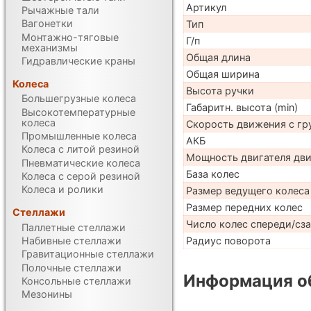
Артикул
Рычажные тали
Вагонетки
Тип
Монтажно-тяговые
Г/п
механизмы
Общая длина
Гидравлические краны
Общая ширина
Колеса
Высота ручки
Большегрузные колеса
Габаритн. высота (min)
Высокотемпературные
колеса
Скорость движения с гр
Промышленные колеса
АКБ
Колеса с литой резиной
Мощность двигателя дв
Пневматические колеса
База колес
Колеса с серой резиной
Колеса и ролики
Размер ведущего колеса
Размер передних колес
Стеллажи
Число колес спереди/сз
Паллетные стеллажи
Радиус поворота
Набивные стеллажи
Гравитационные стеллажи
Полочные стеллажи
Информация об
Консольные стеллажи
Мезонины