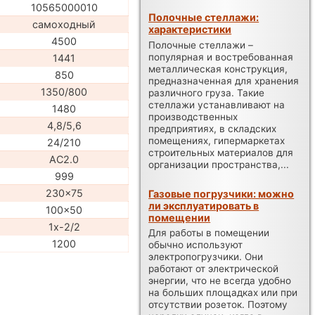
10565000010
Полочные стеллажи:
самоходный
характеристики
4500
Полочные стеллажи –
популярная и востребованная
1441
металлическая конструкция,
850
предназначенная для хранения
1350/800
различного груза. Такие
стеллажи устанавливают на
1480
производственных
4,8/5,6
предприятиях, в складских
помещениях, гипермаркетах
24/210
строительных материалов для
AC2.0
организации пространства,...
999
230x75
Газовые погрузчики: можно
ли эксплуатировать в
100x50
помещении
1x-2/2
Для работы в помещении
1200
обычно используют
электропогрузчики. Они
работают от электрической
энергии, что не всегда удобно
на больших площадках или при
отсутствии розеток. Поэтому