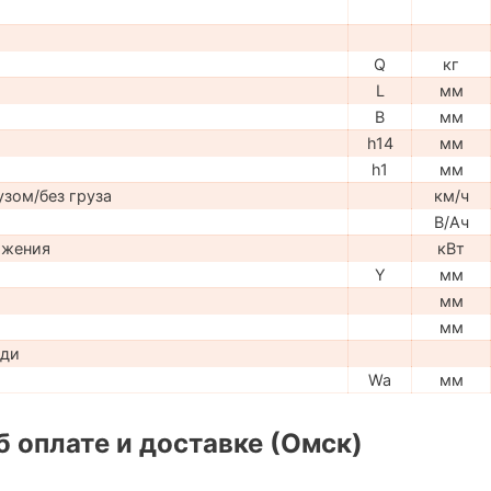
Q
кг
L
мм
B
мм
h14
мм
h1
мм
узом/без груза
км/ч
В/Ач
ижения
кВт
Y
мм
мм
мм
ади
Wa
мм
 оплате и доставке (Омск)