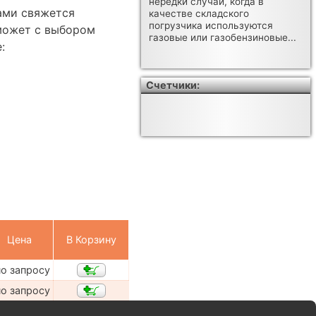
нередки случаи, когда в
Вами свяжется
качестве складского
погрузчика используются
может с выбором
газовые или газобензиновые...
:
Счетчики:
Цена
В Корзину
по запросу
по запросу