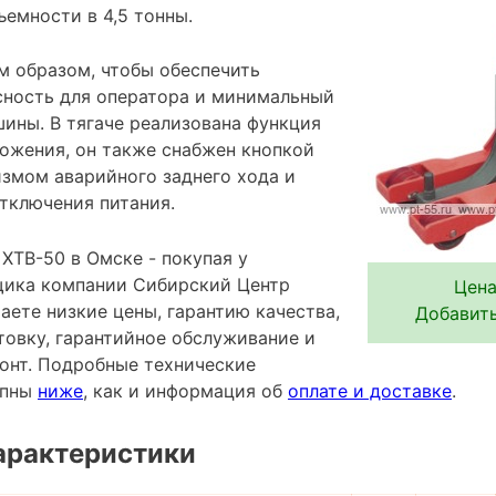
емности в 4,5 тонны.
м образом, чтобы обеспечить
ность для оператора и минимальный
ины. В тягаче реализована функция
ожения, он также снабжен кнопкой
измом аварийного заднего хода и
тключения питания.
XTB-50 в Омске - покупая у
щика компании Сибирский Центр
Цена
аете низкие цены, гарантию качества,
Добавить
овку, гарантийное обслуживание и
онт. Подробные технические
упны
ниже
, как и информация об
оплате и доставке
.
арактеристики