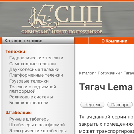
Каталог техники:
О Компании
Тележки
Гидравлические тележки
Самоходные тележки
Двухколесные тележки
Каталог
›
Погрузчики
›
Тяга
Платформенные тележки
Грузовые тележки
Тягач Lema
Тележки с подъемной
платформой
Роликовые системы
Бочкокантователи
Чертеж
Паспорт
Штабелеры
Тягач данной серии пр
Ручные штабелеры
закрытых помещениях 
Штабелеры с платформой
Электрические штабелеры
может транспортирова