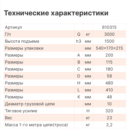
Технические характеристики
Артикул
610315
Г/п
Q
кг
3000
Высота подъема
h3
мм
1500
Размеры упаковки
мм
540x170x215
Размеры
A
мм
200
Размеры
B
мм
115
Размеры
C
мм
180
Размеры
D
мм
58
Размеры
H
мм
480
Размеры
L
мм
410
Размеры
K
мм
48
Диаметр грузовой цепи
мм
10
Тяговое усилие
H
320
Вес
кг
23
Масса 1-го метра цепи(троса)
кг
2,2