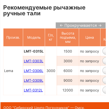
Рекомендуемые рычажные
ручные тали
← Прокручивается →
Высота
Г/п,
Произв.
Модель
подъема,
Цена
кг
Ко
мм
LMT-0315L
1500
по запросу
LMT-0303L
3000
по запросу
Lema
LMT-0306L
3000
6000
по запросу
LMT-0309L
9000
по запросу
LMT-0312L
12000
по запросу
ООО "Сибирский Центр Погрузчиков" — Омск,