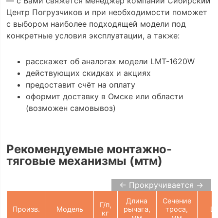
— с Вами свяжется менеджер компании Сибирский
Центр Погрузчиков и при необходимости поможет
с выбором наиболее подходящей модели под
конкретные условия эксплуатации, а также:
расскажет об аналогах модели LMT-1620W
действующих скидках и акциях
предоставит счёт на оплату
оформит доставку в Омске или области
(возможен самовывоз)
Рекомендуемые монтажно-
тяговые механизмы (мтм)
← Прокручивается →
Длина
Сечение
Г/п,
Произв.
Модель
рычага,
троса,
Ц
кг
мм
мм