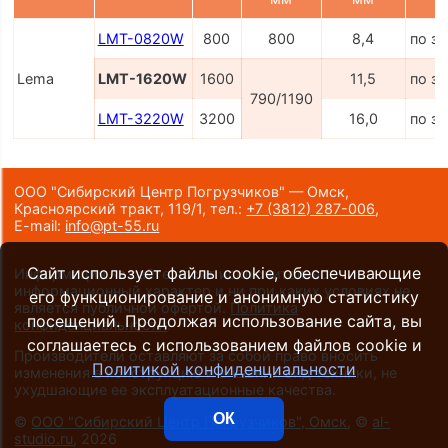
LMT-0820W
800
800
8,4
по з
Lema
LMT-1620W
1600
11,5
по з
790/1190
LMT-3220W
3200
16,0
по з
ООО "Сибирский Центр Погрузчиков" — Омск,
Красноярский тракт, 119/1,
тел.:
+7 (3812) 287-006
,
E-mail:
info@pt-55.ru
Сайт использует файлы cookie, обеспечивающие
Информация на сайте носит исключительно
информационный характер и ни при каких условиях не
его функционирование и анонимную статистику
является публичной офертой.
Политика
посещений. Продолжая использование сайта, вы
конфиденциальности
.
соглашаетесь с использованием файлов cookie и
Производители оставляют за собой право вносить
Политикой конфиденциальности
изменения в конструкцию и внешний вид техники, не
ухудшающие ее эксплуатационные качества.
ОК
©
ООО "Сибирский Центр Погрузчиков", Омск
, ©
al-
studio.ru
, 2026