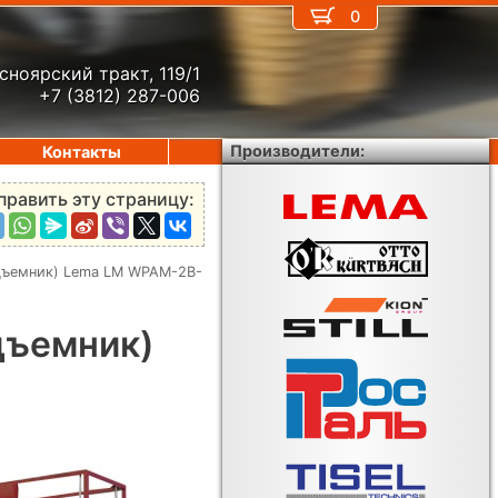
0
сноярский тракт, 119/1
+7 (3812) 287-006
Производители:
Контакты
править эту страницу:
дъемник) Lema LM WPAM-2B-
дъемник)