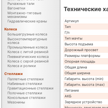
Рычажные тали
Технические х
Вагонетки
Монтажно-тяговые
механизмы
Артикул
Гидравлические краны
Тип
Колеса
Г/п
Большегрузные колеса
Тип мачты
Высокотемпературные
колеса
Высота подъема
Промышленные колеса
Дорожный просвет
Колеса с литой резиной
Размеры платформы
Пневматические колеса
Колеса с серой резиной
Опорная площадь
Колеса и ролики
Общая длина
Общая ширина
Стеллажи
Габаритн. высота (min)
Паллетные стеллажи
Набивные стеллажи
Габаритн. высота (max)
Гравитационные стеллажи
Питание
Полочные стеллажи
АКБ
Консольные стеллажи
Зарядное устройство
Мезонины
Мощность двигателя по