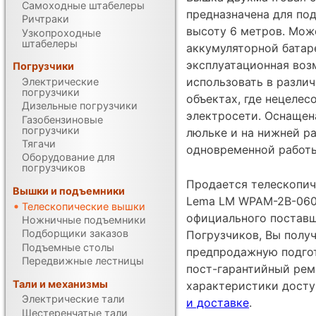
Самоходные штабелеры
предназначена для по
Ричтраки
высоту 6 метров. Може
Узкопроходные
штабелеры
аккумуляторной батаре
эксплуатационная воз
Погрузчики
использовать в различ
Электрические
погрузчики
объектах, где нецелес
Дизельные погрузчики
электросети. Оснащен
Газобензиновые
погрузчики
люльке и на нижней р
Тягачи
одновременной работы
Оборудование для
погрузчиков
Продается телескопич
Вышки и подъемники
Lema LM WPAM-2B-060 
Телескопические вышки
официального постав
Ножничные подъемники
Подборщики заказов
Погрузчиков, Вы получ
Подъемные столы
предпродажную подгот
Передвижные лестницы
пост-гарантийный рем
Тали и механизмы
характеристики дост
Электрические тали
и доставке
.
Шестеренчатые тали