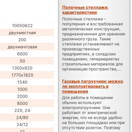
Полочные стеллажи:
характеристики
Полочные стеллажи –
популярная и востребованная
10050622
металлическая конструкция,
двухместная
предназначенная для хранения
различного груза. Такие
200
стеллажи устанавливают на
двухмачтовая
производственных
6000
предприятиях, в складских
помещениях, гипермаркетах
50
строительных материалов для
1300х620
организации пространства,...
1770х1820
Газовые погрузчики: можно
1540
ли эксплуатировать в
1000
помещении
2000
Для работы в помещении
обычно используют
8000
электропогрузчики. Они
220, 24
работают от электрической
24/80
энергии, что не всегда удобно
на больших площадках или при
24/12
отсутствии розеток. Поэтому
1,1