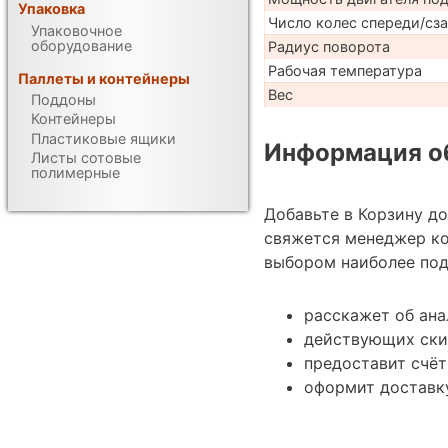
Упаковка
Число колес спереди/сз
Упаковочное
оборудование
Радиус поворота
Рабочая температура
Паллеты и контейнеры
Вес
Поддоны
Контейнеры
Пластиковые ящики
Информация об
Листы сотовые
полимерные
Добавьте в Корзину д
свяжется менеджер ко
выбором наиболее под
расскажет об ан
действующих ски
предоставит счёт
оформит доставк