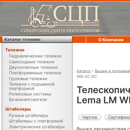
Каталог техники:
О Компании
Тележки
Гидравлические тележки
Самоходные тележки
Двухколесные тележки
Каталог
›
Вышки и подъемн
Платформенные тележки
060 AC-DC
Грузовые тележки
Тележки с подъемной
Телескопич
платформой
Роликовые системы
Lema LM W
Бочкокантователи
Штабелеры
Ручные штабелеры
Чертеж
Сертифик
Штабелеры с платформой
Электрические штабелеры
Вышка двухмачтовая 