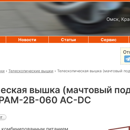
Омск, Кра
Новости
Статьи
Сервис
От
ики
›
Телескопические вышки
›
Телескопическая вышка (мачтовый по
еская вышка (мачтовый по
PAM-2B-060 AC-DC
ат
с комбинированным питанием