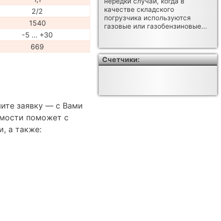
нередки случаи, когда в
качестве складского
2/2
погрузчика используются
1540
газовые или газобензиновые...
-5 … +30
669
Счетчики:
ите заявку — с Вами
имости поможет с
, а также: