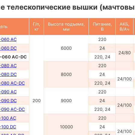
е телескопические вышки (мачтовы
Г/п,
Высота подъема,
Питание,
АКБ,
ель
кг
мм
В
В/Ач
-060 AC
220
-060 DC
6000
24
24/80
-060 AC-DC
220, 24
-080 AC
220
-080 DC
8000
24
24/100
-080 AC-DC
220, 24
-090 AC
220
-090 DC
200
9000
24
24/100
-090 AC-DC
220, 24
100 AC
220
100 DC
10000
24
24/100