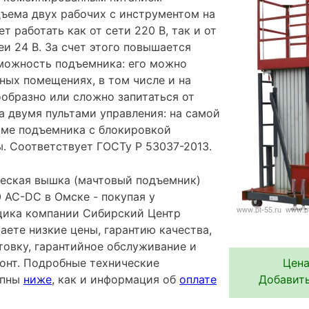
дъема двух рабочих с инструментом на
т работать как от сети 220 В, так и от
и 24 В. За счет этого повышается
можность подъемника: его можно
ных помещениях, в том числе и на
ообразно или сложно запитаться от
а двумя пультами управления: на самой
аме подъемника с блокировкой
. Соответствует ГОСТу Р 53037-2013.
еская вышка (мачтовый подъемник)
AC-DC в Омске - покупая у
щика компании Сибирский Центр
аете низкие цены, гарантию качества,
овку, гарантийное обслуживание и
Цена
онт. Подробные технические
Добавить
упны
ниже
, как и информация об
оплате