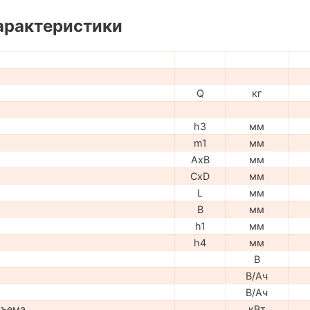
арактеристики
Q
кг
h3
мм
m1
мм
AxB
мм
CxD
мм
L
мм
B
мм
h1
мм
h4
мм
В
В/Ач
В/Ач
дъема
кВт