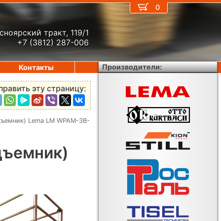
0
сноярский тракт, 119/1
+7 (3812) 287-006
Производители:
Контакты
править эту страницу:
дъемник) Lema LM WPAM-3B-
дъемник)