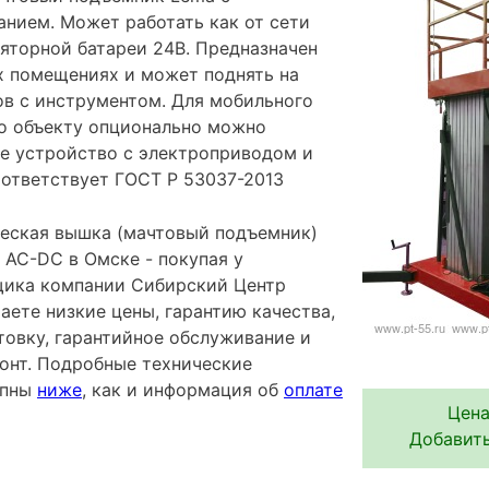
нием. Может работать как от сети
ляторной батареи 24В. Предназначен
х помещениях и может поднять на
ов с инструментом. Для мобильного
о объекту опционально можно
е устройство с электроприводом и
оответствует ГОСТ Р 53037-2013
еская вышка (мачтовый подъемник)
AC-DC в Омске - покупая у
щика компании Сибирский Центр
аете низкие цены, гарантию качества,
овку, гарантийное обслуживание и
онт. Подробные технические
упны
ниже
, как и информация об
оплате
Цена
Добавить