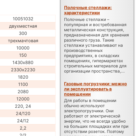
Полочные стеллажи:
характеристики
10051032
Полочные стеллажи –
популярная и востребованная
двухместная
металлическая конструкция,
300
предназначенная для хранения
различного груза. Такие
трехмачтовая
стеллажи устанавливают на
10000
производственных
150
предприятиях, в складских
помещениях, гипермаркетах
1430х880
строительных материалов для
2330х2230
организации пространства,...
1820
Газовые погрузчики: можно
1100
ли эксплуатировать в
2080
помещении
12000
Для работы в помещении
обычно используют
220, 24
электропогрузчики. Они
24/120
работают от электрической
24/12
энергии, что не всегда удобно
на больших площадках или при
2,2
отсутствии розеток. Поэтому
2/2