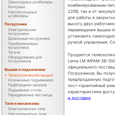
Самоходные штабелеры
комбинированным пита
Ричтраки
220В, так и от аккуму
Узкопроходные
штабелеры
для работы в закрыты
высоту двух работник
Погрузчики
перемещения вышки п
Электрические
погрузчики
установить самоходно
Дизельные погрузчики
ручкой управления. С
Газобензиновые
погрузчики
Тягачи
Продается телескопич
Оборудование для
Lema LM WPAM-3B-100 
погрузчиков
официального постав
Вышки и подъемники
Погрузчиков, Вы получ
Телескопические вышки
предпродажную подгот
Ножничные подъемники
Подборщики заказов
пост-гарантийный рем
Подъемные столы
характеристики дост
Передвижные лестницы
и доставке
.
Тали и механизмы
Электрические тали
Шестеренчатые тали