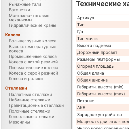
Технические х
Рычажные тали
Вагонетки
Монтажно-тяговые
Артикул
механизмы
Тип
Гидравлические краны
Г/п
Колеса
Тип мачты
Большегрузные колеса
Высота подъема
Высокотемпературные
колеса
Дорожный просвет
Промышленные колеса
Размеры платформы
Колеса с литой резиной
Опорная площадь
Пневматические колеса
Колеса с серой резиной
Общая длина
Колеса и ролики
Общая ширина
Габаритн. высота (min)
Стеллажи
Габаритн. высота (max)
Паллетные стеллажи
Набивные стеллажи
Питание
Гравитационные стеллажи
АКБ
Полочные стеллажи
Зарядное устройство
Консольные стеллажи
Мощность двигателя по
Мезонины
Число колес спереди/сз