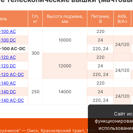
Г/п,
Высота подъема,
Питание,
АКБ,
ель
кг
мм
В
В/Ач
100 AC
220
100 DC
10000
24
24/120
-100 AC-DC
220, 24
300
120 AC
220
120 DC
12000
24
24/120
120 AC-DC
220, 24
140 AC
220
140 DC
250
14000
24
24/120
140 AC-DC
220, 24
Сайт ис
функционирова
использование
узчиков" — Омск, Красноярский тракт, 119/1,
тел.:
+7 (3812) 