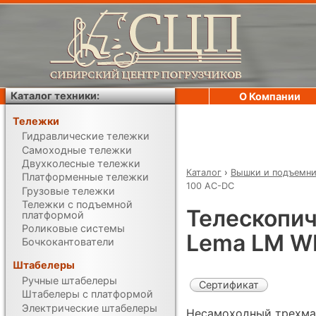
Каталог техники:
О Компании
Тележки
Гидравлические тележки
Самоходные тележки
Двухколесные тележки
Каталог
›
Вышки и подъемн
Платформенные тележки
100 AC-DC
Грузовые тележки
Тележки с подъемной
Телескопич
платформой
Роликовые системы
Lema LM W
Бочкокантователи
Штабелеры
Ручные штабелеры
Сертификат
Штабелеры с платформой
Электрические штабелеры
Несамоходный трехма