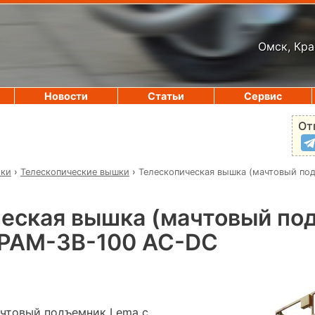
Омск, Кра
Новости
Статьи
Сервис
От
ики
›
Телескопические вышки
›
Телескопическая вышка (мачтовый по
еская вышка (мачтовый по
PAM-3B-100 AC-DC
чтовый подъемник Lema с