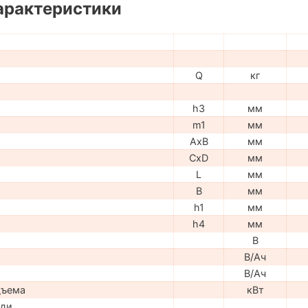
арактеристики
Q
кг
h3
мм
m1
мм
AxB
мм
CxD
мм
L
мм
B
мм
h1
мм
h4
мм
В
В/Ач
В/Ач
дъема
кВт
ади