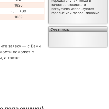
нередки случаи, когда в
качестве складского
1820
погрузчика используются
-5 … +30
газовые или газобензиновые...
1039
Счетчики:
ите заявку — с Вами
имости поможет с
, а также:
е подъемники)