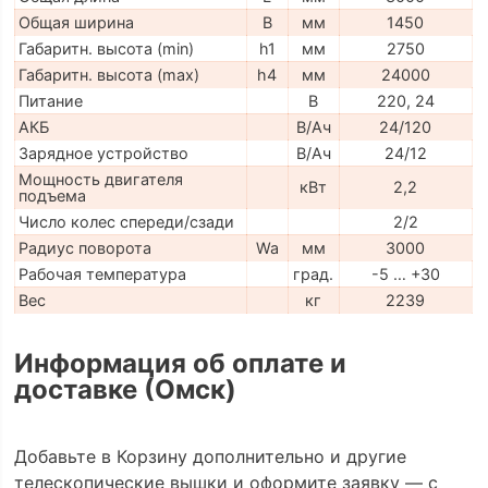
Общая ширина
B
мм
1450
Габаритн. высота (min)
h1
мм
2750
Габаритн. высота (max)
h4
мм
24000
Питание
В
220, 24
АКБ
В/Ач
24/120
Зарядное устройство
В/Ач
24/12
Мощность двигателя
кВт
2,2
подъема
Число колес спереди/сзади
2/2
Радиус поворота
Wa
мм
3000
Рабочая температура
град.
-5 … +30
Вес
кг
2239
Информация об оплате и
доставке (Омск)
Добавьте в Корзину дополнительно и другие
телескопические вышки и оформите заявку — с