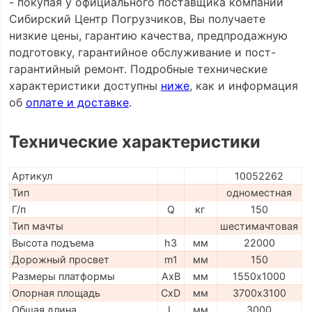
- покупая у официального поставщика компании
Сибирский Центр Погрузчиков, Вы получаете
низкие цены, гарантию качества, предпродажную
подготовку, гарантийное обслуживание и пост-
гарантийный ремонт. Подробные технические
характеристики доступны
ниже
, как и информация
об
оплате и доставке
.
Технические характеристики
Артикул
10052262
Тип
одноместная
Г/п
Q
кг
150
Тип мачты
шестимачтовая
Высота подъема
h3
мм
22000
Дорожный просвет
m1
мм
150
Размеры платформы
AxB
мм
1550х1000
Опорная площадь
CxD
мм
3700х3100
Общая длина
L
мм
3000