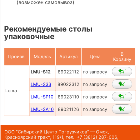
(возможен самовывоз)
Рекомендуемые столы
упаковочные
В
Произв.
Модель
Артикул
Цена
Корзину
LMU-S12
89022112
по запросу
LMU-S33
89022312
по запросу
Lema
LMU-SP10
89023110
по запросу
LMU-SA10
89021126
по запросу
ООО "Сибирский Центр Погрузчиков" — Омск,
Красноярский тракт, 119/1,
тел.:
+7 (3812) 287-006
,