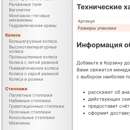
Рычажные тали
Технические х
Вагонетки
Монтажно-тяговые
механизмы
Артикул
Гидравлические краны
Размеры упаковки
Колеса
Большегрузные колеса
Информация об
Высокотемпературные
колеса
Промышленные колеса
Добавьте в Корзину д
Колеса с литой резиной
Пневматические колеса
Вами свяжется менед
Колеса с серой резиной
с выбором наиболее п
Колеса и ролики
Стеллажи
расскажет об ана
Паллетные стеллажи
действующих ски
Набивные стеллажи
предоставит счёт
Гравитационные стеллажи
Полочные стеллажи
оформит доставк
Консольные стеллажи
Мезонины