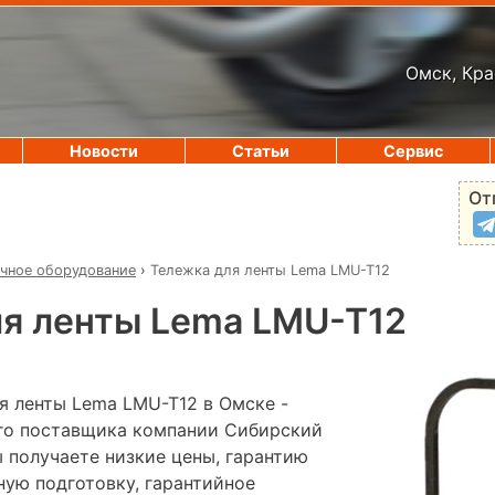
Омск, Кра
Новости
Статьи
Сервис
От
чное оборудование
›
Тележка для ленты Lema LMU-T12
я ленты Lema LMU-T12
я ленты Lema LMU-T12 в Омске -
го поставщика компании Сибирский
 получаете низкие цены, гарантию
ную подготовку, гарантийное