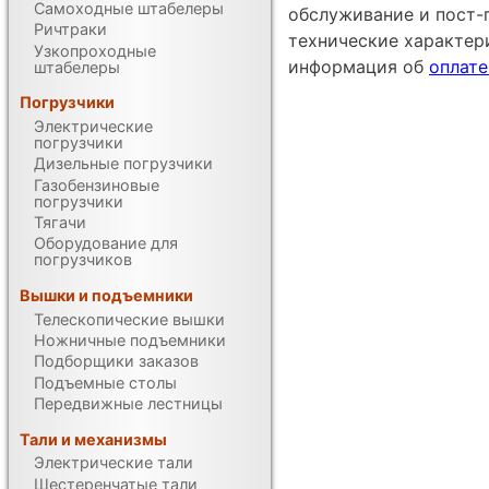
Самоходные штабелеры
обслуживание и пост-
Ричтраки
технические характе
Узкопроходные
информация об
оплате
штабелеры
Погрузчики
Электрические
погрузчики
Дизельные погрузчики
Газобензиновые
погрузчики
Тягачи
Оборудование для
погрузчиков
Вышки и подъемники
Телескопические вышки
Ножничные подъемники
Подборщики заказов
Подъемные столы
Передвижные лестницы
Тали и механизмы
Электрические тали
Шестеренчатые тали