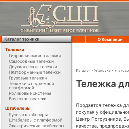
Каталог техники:
О Компании
Тележки
Гидравлические тележки
Самоходные тележки
Двухколесные тележки
Каталог
›
Упаковка
›
Упаково
Платформенные тележки
Грузовые тележки
Тележка дл
Тележки с подъемной
платформой
Роликовые системы
Бочкокантователи
Продается тележка дл
Штабелеры
покупая у официально
Ручные штабелеры
Центр Погрузчиков, Вы
Штабелеры с платформой
качества, предпродаж
Электрические штабелеры