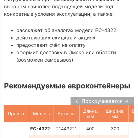
выбором наиболее подходящей модели под
конкретные условия эксплуатации, а также:
расскажет об аналогах модели ЕС-4322
действующих скидках и акциях
предоставит счёт на оплату
оформит доставку в Омске или области
(возможен самовывоз)
Рекомендуемые евроконтейнеры
← Прокручивается →
Длина,
Ширина,
Вы
Произв.
Модель
Артикул
мм
мм
ЕС-4322
21443221
400
300