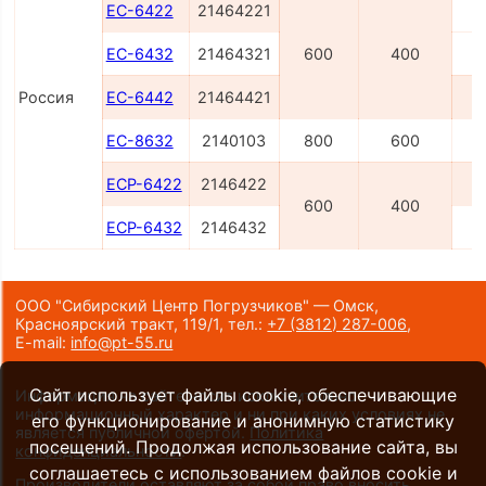
ЕС-6422
21464221
ЕС-6432
21464321
600
400
Россия
ЕС-6442
21464421
ЕС-8632
2140103
800
600
ЕСP-6422
2146422
600
400
ЕСP-6432
2146432
ООО "Сибирский Центр Погрузчиков" — Омск,
Красноярский тракт, 119/1,
тел.:
+7 (3812) 287-006
,
E-mail:
info@pt-55.ru
Сайт использует файлы cookie, обеспечивающие
Информация на сайте носит исключительно
информационный характер и ни при каких условиях не
его функционирование и анонимную статистику
является публичной офертой.
Политика
посещений. Продолжая использование сайта, вы
конфиденциальности
.
соглашаетесь с использованием файлов cookie и
Производители оставляют за собой право вносить