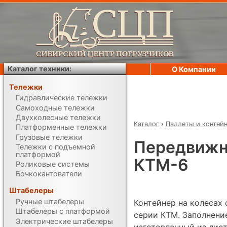
Каталог техники:
О Компании
Тележки
Гидравлические тележки
Самоходные тележки
Двухколесные тележки
Каталог
›
Паллеты и контей
Платформенные тележки
Грузовые тележки
Передвижн
Тележки с подъемной
платформой
КТМ-6
Роликовые системы
Бочкокантователи
Штабелеры
Ручные штабелеры
Контейнер на колесах
Штабелеры с платформой
серии КТМ. Заполнени
Электрические штабелеры
изготовленный из лист