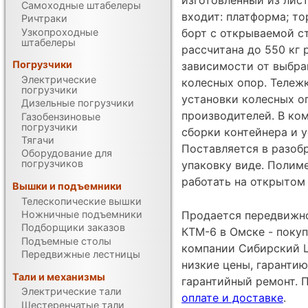
Самоходные штабелеры
входит: платформа; то
Ричтраки
Узкопроходные
борт с открываемой с
штабелеры
рассчитана до 550 кг 
Погрузчики
зависимости от выбра
Электрические
колесных опор. Тележ
погрузчики
установки колесных оп
Дизельные погрузчики
производителей. В ко
Газобензиновые
погрузчики
сборки контейнера и 
Тягачи
Поставляется в разоб
Оборудование для
погрузчиков
упаковку виде. Полим
работать на открытом
Вышки и подъемники
Телескопические вышки
Ножничные подъемники
Продается передвижно
Подборщики заказов
КТМ-6 в Омске - поку
Подъемные столы
компании Сибирский Ц
Передвижные лестницы
низкие цены, гарантию
Тали и механизмы
гарантийный ремонт. 
Электрические тали
оплате и доставке
.
Шестеренчатые тали