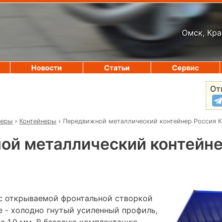
Омск, Кра
Новости
Статьи
Сервис
От
неры
›
Контейнеры
›
Передвижной металлический контейнер Россия 
ой металлический контейне
 с открываемой фронтальной створкой
е - холодно гнутый усиленный профиль,
а 1,0 мм. В базовую комплектацию