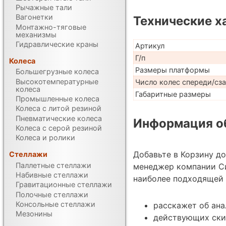
Рычажные тали
Вагонетки
Технические х
Монтажно-тяговые
механизмы
Гидравлические краны
Артикул
Г/п
Колеса
Размеры платформы
Большегрузные колеса
Высокотемпературные
Число колес спереди/сз
колеса
Габаритные размеры
Промышленные колеса
Колеса с литой резиной
Пневматические колеса
Информация об
Колеса с серой резиной
Колеса и ролики
Добавьте в Корзину д
Стеллажи
Паллетные стеллажи
менеджер компании С
Набивные стеллажи
наиболее подходящей 
Гравитационные стеллажи
Полочные стеллажи
Консольные стеллажи
расскажет об ан
Мезонины
действующих ски