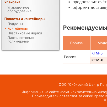
предоставит счёт
Упаковка
оформит доставк
Упаковочное
оборудование
Паллеты и контейнеры
Поддоны
Рекомендуемы
Контейнеры
Пластиковые ящики
Листы сотовые
полимерные
Произв.
Моде
КТМ-5
Россия
КТМ-6
ООО "Сибирский Центр Погр
Информация на сайте носит исключительно инфор
Производители оставляют за собой право в