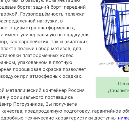
рцевые борта; задний борт; передний
творкой. Грузоподъёмность тележки
распределенной нагрузки, в
нного диаметра платформенных,
ка имеет универсальную площадку для
ор, как европейских, так и азиатских
мплекте полный набор метизов, для
установки платформенных колес.
ранном, упакованном в плотную
ерная порошковая окраска позволяет
 воздухе при атмосферных осадках.
Цена
й металлический контейнер Россия
Добавить
пая у официального поставщика
ентр Погрузчиков, Вы получаете
 качества, предпродажную подготовку, гарантийное об
Подробные технические характеристики доступны
ниж