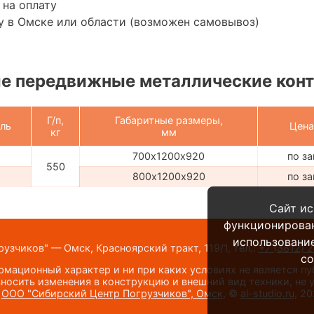
 на оплату
у в Омске или области (возможен самовывоз)
е передвижные металлические кон
Г/п,
Габаритные размеры,
ль
Цена
кг
мм
700х1200х920
по з
550
800х1200х920
по з
Сайт ис
функционирова
использование
узчиков" — Омск, Красноярский тракт, 119/1,
тел.:
+7 (3812) 
co
мационный характер и ни при каких условиях не является п
носить изменения в конструкцию и внешний вид техники, не
©
ООО "Сибирский Центр Погрузчиков", Омск
, ©
al-studio.ru
, 2