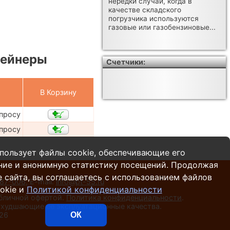
нередки случаи, когда в
качестве складского
погрузчика используются
газовые или газобензиновые...
тейнеры
Счетчики:
В Корзину
апросу
апросу
пользует файлы cookie, обеспечивающие его
ние и анонимную статистику посещений. Продолжая
 сайта, вы соглашаетесь с использованием файлов
287-006
,
E-mail:
info@pt-55.ru
okie и
Политикой конфиденциальности
убличной офертой.
Политика конфиденциальности
.
 ухудшающие ее эксплуатационные качества.
026
ОК