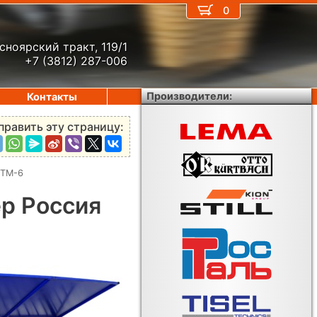
0
сноярский тракт, 119/1
+7 (3812) 287-006
Производители:
Контакты
править эту страницу:
КТМ-6
р Россия