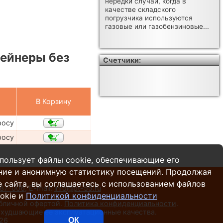
нередки случаи, когда в
качестве складского
погрузчика используются
газовые или газобензиновые...
ейнеры без
Счетчики:
В Корзину
росу
росу
пользует файлы cookie, обеспечивающие его
ние и анонимную статистику посещений. Продолжая
 сайта, вы соглашаетесь с использованием файлов
287-006
,
E-mail:
info@pt-55.ru
okie и
Политикой конфиденциальности
убличной офертой.
Политика конфиденциальности
.
 ухудшающие ее эксплуатационные качества.
026
ОК