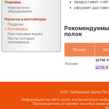
предоставит счёт
Упаковка
оформит доставк
Упаковочное
оборудование
Паллеты и контейнеры
Поддоны
Рекомендуемы
Контейнеры
полок
Пластиковые ящики
Листы сотовые
полимерные
Произв.
Мо
ШТМ-2
Россия
ШТМ-6
ООО "Сибирский Центр Погр
Информация на сайте носит исключительно инфор
Производители оставляют за собой право в