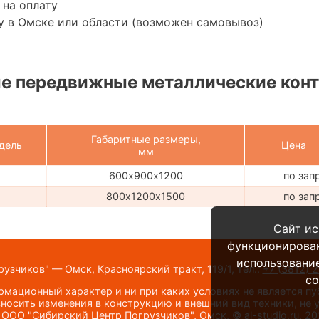
 на оплату
у в Омске или области (возможен самовывоз)
е передвижные металлические конт
Габаритные размеры,
дель
Цена
мм
600х900х1200
по зап
800х1200х1500
по зап
Сайт ис
функционирова
использование
узчиков" — Омск, Красноярский тракт, 119/1,
тел.:
+7 (3812) 
co
мационный характер и ни при каких условиях не является п
носить изменения в конструкцию и внешний вид техники, не
©
ООО "Сибирский Центр Погрузчиков", Омск
, ©
al-studio.ru
, 2