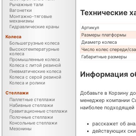
Рычажные тали
Вагонетки
Технические х
Монтажно-тяговые
механизмы
Гидравлические краны
Артикул
Размеры платформы
Колеса
Диаметр колеса
Большегрузные колеса
Высокотемпературные
Число колес спереди/сз
колеса
Габаритные размеры
Промышленные колеса
Колеса с литой резиной
Пневматические колеса
Информация об
Колеса с серой резиной
Колеса и ролики
Добавьте в Корзину д
Стеллажи
Паллетные стеллажи
менеджер компании С
Набивные стеллажи
наиболее подходящей 
Гравитационные стеллажи
Полочные стеллажи
Консольные стеллажи
расскажет об ан
Мезонины
действующих ски