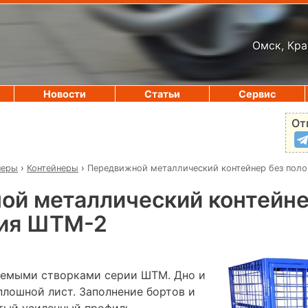
Омск, Кра
Новости
Статьи
Сервис
От
неры
›
Контейнеры
›
Передвижной металлический контейнер без пол
й металлический контейне
сия ШТМ-2
аемыми створками серии ШТМ. Дно и
плошной лист. Заполнение бортов и
утый усиленный профиль,