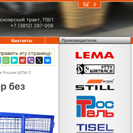
0
сноярский тракт, 119/1
+7 (3812) 287-006
Производители:
Контакты
править эту страницу:
ок Россия ШТМ-2
р без