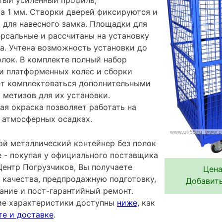
та 1 мм. Створки дверей фиксируются и
для навесного замка. Площадки для
ерсальные и рассчитаны на установку
а. Учтена возможность установки до
олок. В комплекте полный набор
ки платформенных колес и сборки
ет комплектоваться дополнительными
 метизов для их установки.
я окраска позволяет работать на
 атмосферных осадках.
й металлический контейнер без полок
 - покупая у официального поставщика
ентр Погрузчиков, Вы получаете
Цена
 качества, предпродажную подготовку,
Добавить
ание и пост-гарантийный ремонт.
ие характеристики доступны
ниже
, как
те и доставке
.