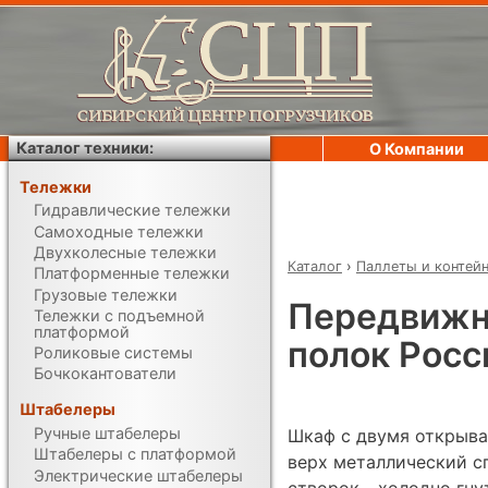
Каталог техники:
О Компании
Тележки
Гидравлические тележки
Самоходные тележки
Двухколесные тележки
Каталог
›
Паллеты и контей
Платформенные тележки
Грузовые тележки
Передвижно
Тележки с подъемной
платформой
полок Рос
Роликовые системы
Бочкокантователи
Штабелеры
Ручные штабелеры
Шкаф с двумя открыв
Штабелеры с платформой
верх металлический с
Электрические штабелеры
створок - холодно гн