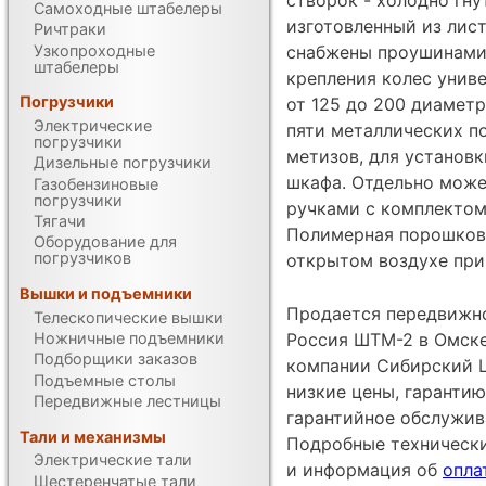
Самоходные штабелеры
изготовленный из лис
Ричтраки
Узкопроходные
снабжены проушинами 
штабелеры
крепления колес унив
Погрузчики
от 125 до 200 диаметр
Электрические
пяти металлических п
погрузчики
метизов, для установ
Дизельные погрузчики
шкафа. Отдельно мож
Газобензиновые
погрузчики
ручками с комплектом
Тягачи
Полимерная порошкова
Оборудование для
погрузчиков
открытом воздухе при
Вышки и подъемники
Продается передвижно
Телескопические вышки
Ножничные подъемники
Россия ШТМ-2 в Омске
Подборщики заказов
компании Сибирский Ц
Подъемные столы
низкие цены, гарантию
Передвижные лестницы
гарантийное обслужив
Тали и механизмы
Подробные техническ
Электрические тали
и информация об
опла
Шестеренчатые тали