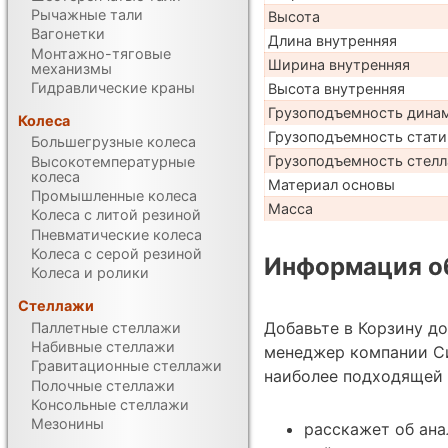
Рычажные тали
Высота
Вагонетки
Длина внутренняя
Монтажно-тяговые
Ширина внутренняя
механизмы
Гидравлические краны
Высота внутренняя
Грузоподъемность дина
Колеса
Грузоподъемность стати
Большегрузные колеса
Грузоподъемность стел
Высокотемпературные
колеса
Материал основы
Промышленные колеса
Масса
Колеса с литой резиной
Пневматические колеса
Колеса с серой резиной
Информация об
Колеса и ролики
Стеллажи
Добавьте в Корзину д
Паллетные стеллажи
Набивные стеллажи
менеджер компании С
Гравитационные стеллажи
наиболее подходящей 
Полочные стеллажи
Консольные стеллажи
Мезонины
расскажет об анал