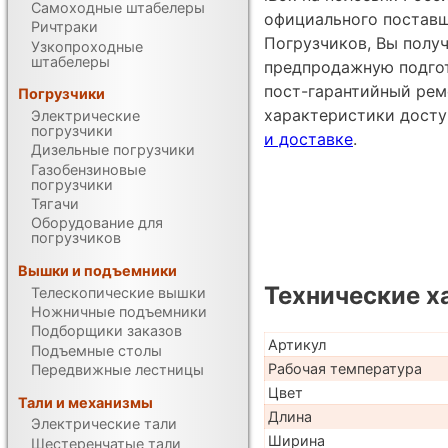
Самоходные штабелеры
официального постав
Ричтраки
Погрузчиков, Вы получ
Узкопроходные
штабелеры
предпродажную подгот
пост-гарантийный рем
Погрузчики
характеристики дост
Электрические
погрузчики
и доставке
.
Дизельные погрузчики
Газобензиновые
погрузчики
Тягачи
Оборудование для
погрузчиков
Вышки и подъемники
Технические х
Телескопические вышки
Ножничные подъемники
Подборщики заказов
Артикул
Подъемные столы
Рабочая температура
Передвижные лестницы
Цвет
Тали и механизмы
Длина
Электрические тали
Ширина
Шестеренчатые тали