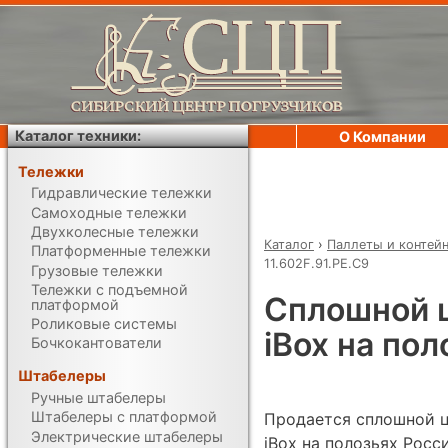
Каталог техники:
О Компании
Тележки
Гидравлические тележки
Самоходные тележки
Двухколесные тележки
Каталог
›
Паллеты и контей
Платформенные тележки
11.602F.91.РЕ.C9
Грузовые тележки
Тележки с подъемной
Сплошной 
платформой
Роликовые системы
iBox на пол
Бочкокантователи
Штабелеры
Ручные штабелеры
Штабелеры с платформой
Продается сплошной 
Электрические штабелеры
iBox на полозьях Росси