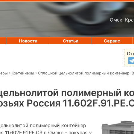
Омск, Кра
Новости
Статьи
Сервис
От
неры
›
Контейнеры
›
Сплошной цельнолитой полимерный контейнер iB
цельнолитой полимерный к
озьях Россия 11.602F.91.РЕ.
цельнолитой полимерный контейнер
я 11.602F.91.РЕ.C9 в Омске - покупая у