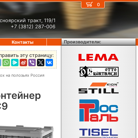
0
сноярский тракт, 119/1
+7 (3812) 287-006
Производители:
Контакты
править эту страницу:
ox на полозьях Россия
онтейнер
C9