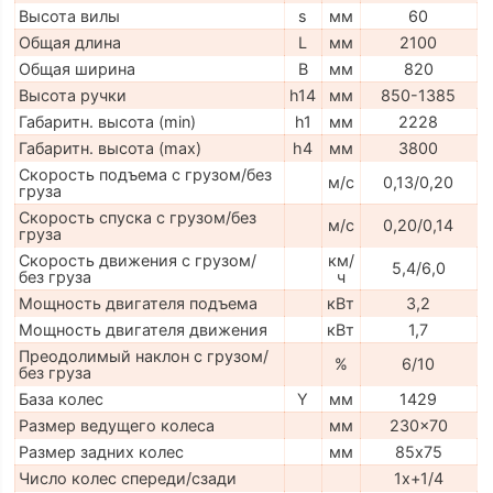
Высота вилы
s
мм
60
Общая длина
L
мм
2100
Общая ширина
B
мм
820
Высота ручки
h14
мм
850-1385
Габаритн. высота (min)
h1
мм
2228
Габаритн. высота (max)
h4
мм
3800
Скорость подъема с грузом/без
м/с
0,13/0,20
груза
Скорость спуска с грузом/без
м/с
0,20/0,14
груза
Скорость движения с грузом/
км/
5,4/6,0
без груза
ч
Мощность двигателя подъема
кВт
3,2
Мощность двигателя движения
кВт
1,7
Преодолимый наклон с грузом/
%
6/10
без груза
База колес
Y
мм
1429
Размер ведущего колеса
мм
230x70
Размер задних колес
мм
85х75
Число колес спереди/сзади
1x+1/4