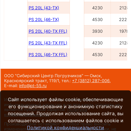
PS 20L (43-TX)
4230
2128
PS 20L (46-TX)
4530
2228
PS 20L (40-TX FFL)
3930
1978
PS 20L (43-TX FFL)
4230
2128
PS 20L (46-TX FFL)
4530
2228
ООО "Сибирский Центр Погрузчиков" — Омск,
Красноярский тракт, 119/1,
тел.:
+7 (3812) 287-006
,
E-mail:
info@pt-55.ru
Сайт использует файлы cookie, обеспечивающие
Информация на сайте носит исключительно
информационный характер и ни при каких условиях не
его функционирование и анонимную статистику
является публичной офертой.
Политика
посещений. Продолжая использование сайта, вы
конфиденциальности
.
соглашаетесь с использованием файлов cookie и
Производители оставляют за собой право вносить
Политикой конфиденциальности
изменения в конструкцию и внешний вид техники, не