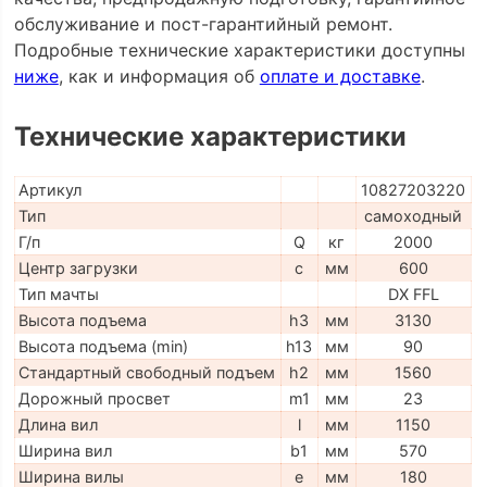
обслуживание и пост-гарантийный ремонт.
Подробные технические характеристики доступны
ниже
, как и информация об
оплате и доставке
.
Технические характеристики
Артикул
10827203220
Тип
самоходный
Г/п
Q
кг
2000
Центр загрузки
c
мм
600
Тип мачты
DX FFL
Высота подъема
h3
мм
3130
Высота подъема (min)
h13
мм
90
Стандартный свободный подъем
h2
мм
1560
Дорожный просвет
m1
мм
23
Длина вил
l
мм
1150
Ширина вил
b1
мм
570
Ширина вилы
e
мм
180