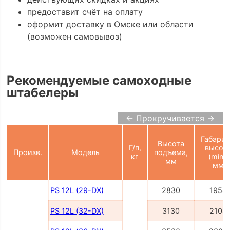
предоставит счёт на оплату
оформит доставку в Омске или области
(возможен самовывоз)
Рекомендуемые самоходные
штабелеры
← Прокручивается →
Габарит
Высота
Г/п,
высот
Произв.
Модель
подъема,
кг
(min),
мм
мм
PS 12L (29-DX)
2830
1958
PS 12L (32-DX)
3130
2108