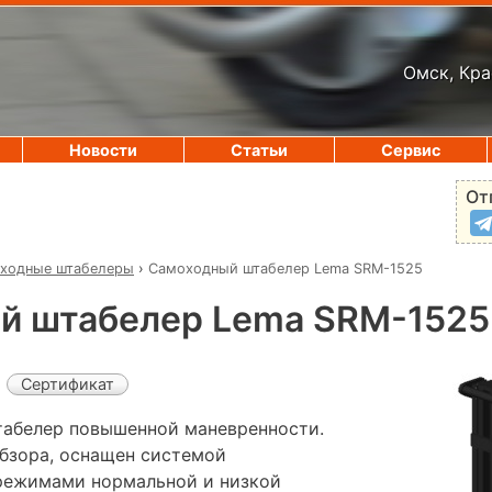
Омск, Кра
Новости
Статьи
Сервис
От
ходные штабелеры
›
Самоходный штабелер Lema SRM-1525
й штабелер Lema SRM-1525
Сертификат
табелер повышенной маневренности.
бзора, оснащен системой
режимами нормальной и низкой