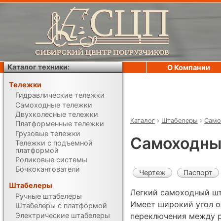
Каталог техники:
О Компании
Тележки
Гидравлические тележки
Самоходные тележки
Двухколесные тележки
Каталог
›
Штабелеры
›
Само
Платформенные тележки
Грузовые тележки
Самоходны
Тележки с подъемной
платформой
Роликовые системы
Бочкокантователи
Чертеж
Паспорт
Штабелеры
Легкий самоходный ш
Ручные штабелеры
Имеет широкий угол о
Штабелеры с платформой
Электрические штабелеры
переключения между 