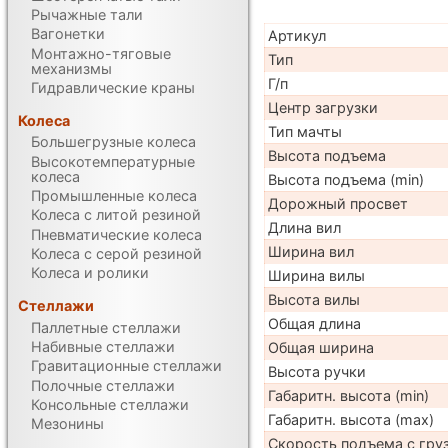
Рычажные тали
Вагонетки
Артикул
Монтажно-тяговые
Тип
механизмы
Г/п
Гидравлические краны
Центр загрузки
Колеса
Тип мачты
Большегрузные колеса
Высота подъема
Высокотемпературные
колеса
Высота подъема (min)
Промышленные колеса
Дорожный просвет
Колеса с литой резиной
Длина вил
Пневматические колеса
Ширина вил
Колеса с серой резиной
Колеса и ролики
Ширина вилы
Высота вилы
Стеллажи
Общая длина
Паллетные стеллажи
Набивные стеллажи
Общая ширина
Гравитационные стеллажи
Высота ручки
Полочные стеллажи
Габаритн. высота (min)
Консольные стеллажи
Габаритн. высота (max)
Мезонины
Скорость подъема с груз