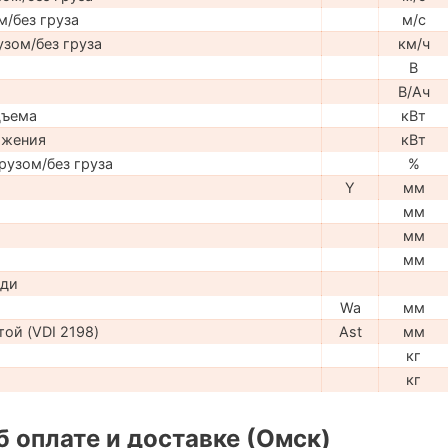
м/без груза
м/с
узом/без груза
км/ч
В
В/Ач
дъема
кВт
ижения
кВт
рузом/без груза
%
Y
мм
мм
мм
мм
ади
Wa
мм
ой (VDI 2198)
Ast
мм
кг
кг
 оплате и доставке (Омск)