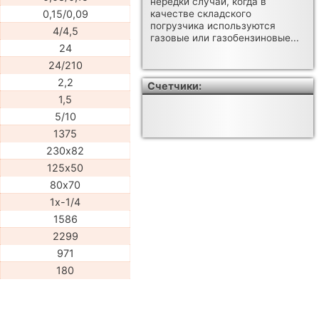
нередки случаи, когда в
0,15/0,09
качестве складского
погрузчика используются
4/4,5
газовые или газобензиновые...
24
24/210
2,2
Счетчики:
1,5
5/10
1375
230х82
125х50
80х70
1x-1/4
1586
2299
971
180