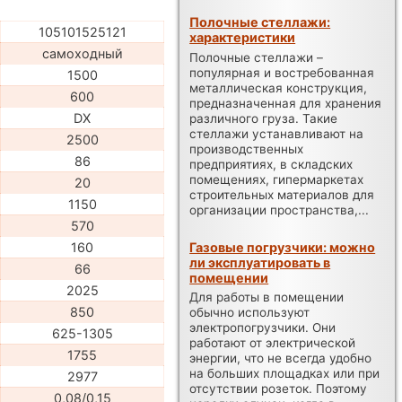
Полочные стеллажи:
105101525121
характеристики
самоходный
Полочные стеллажи –
популярная и востребованная
1500
металлическая конструкция,
600
предназначенная для хранения
DX
различного груза. Такие
стеллажи устанавливают на
2500
производственных
86
предприятиях, в складских
помещениях, гипермаркетах
20
строительных материалов для
1150
организации пространства,...
570
Газовые погрузчики: можно
160
ли эксплуатировать в
66
помещении
2025
Для работы в помещении
850
обычно используют
электропогрузчики. Они
625-1305
работают от электрической
1755
энергии, что не всегда удобно
на больших площадках или при
2977
отсутствии розеток. Поэтому
0,08/0,15