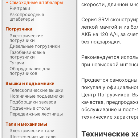
Самоходные штабелеры
скорости, длинной мн
Ричтраки
Узкопроходные
штабелеры
Серия SRM сконструир
легкой мачтой и из бо
Погрузчики
АКБ на 120 А/ч, за сч
Электрические
погрузчики
без подзарядки.
Дизельные погрузчики
Газобензиновые
Рекомендуется исполь
погрузчики
Тягачи
при невысокой интенс
Оборудование для
погрузчиков
Продается самоходный
Вышки и подъемники
покупая у официально
Телескопические вышки
Центр Погрузчиков, Вы
Ножничные подъемники
качества, предпродаж
Подборщики заказов
Подъемные столы
обслуживание и пост-
Передвижные лестницы
технические характе
Тали и механизмы
Электрические тали
Технические х
Шестеренчатые тали