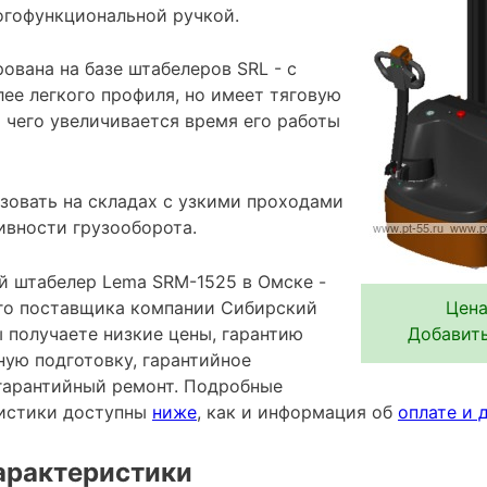
огофункциональной ручкой.
ована на базе штабелеров SRL - с
лее легкого профиля, но имеет тяговую
ет чего увеличивается время его работы
зовать на складах с узкими проходами
ивности грузооборота.
 штабелер Lema SRM-1525 в Омске -
го поставщика компании Сибирский
Цена
 получаете низкие цены, гарантию
Добавить
ную подготовку, гарантийное
гарантийный ремонт. Подробные
ристики доступны
ниже
, как и информация об
оплате и 
арактеристики