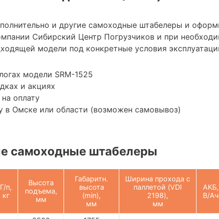
ополнительно и другие самоходные штабелеры и оформ
мпании Сибирский Центр Погрузчиков и при необход
ходящей модели под конкретные условия эксплуатации
алогах модели SRM-1525
дках и акциях
 на оплату
у в Омске или области (возможен самовывоз)
е самоходные штабелеры
Габаритн.
Ширина прохода с
Высота
Г/п,
высота
паллетой (VDI
АКБ,
подъема,
кг
(min),
2198),
В/Ач
мм
мм
мм