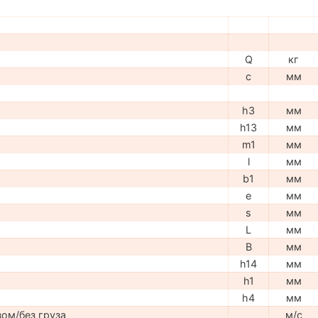
Q
кг
c
мм
h3
мм
h13
мм
m1
мм
l
мм
b1
мм
e
мм
s
мм
L
мм
B
мм
h14
мм
h1
мм
h4
мм
ом/без груза
м/с