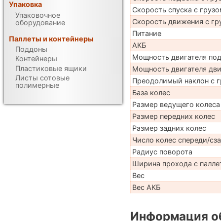
Упаковка
Скорость спуска с грузо
Упаковочное
Скорость движения с гр
оборудование
Питание
Паллеты и контейнеры
АКБ
Поддоны
Мощность двигателя по
Контейнеры
Пластиковые ящики
Мощность двигателя дв
Листы сотовые
Преодолимый наклон с г
полимерные
База колес
Размер ведущего колеса
Размер передних колес
Размер задних колес
Число колес спереди/сз
Радиус поворота
Ширина прохода с паллет
Вес
Вес АКБ
Информация об