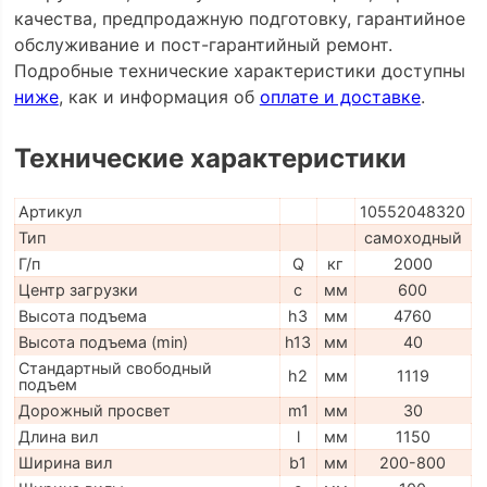
качества, предпродажную подготовку, гарантийное
обслуживание и пост-гарантийный ремонт.
Подробные технические характеристики доступны
ниже
, как и информация об
оплате и доставке
.
Технические характеристики
Артикул
10552048320
Тип
самоходный
Г/п
Q
кг
2000
Центр загрузки
c
мм
600
Высота подъема
h3
мм
4760
Высота подъема (min)
h13
мм
40
Стандартный свободный
h2
мм
1119
подъем
Дорожный просвет
m1
мм
30
Длина вил
l
мм
1150
Ширина вил
b1
мм
200-800