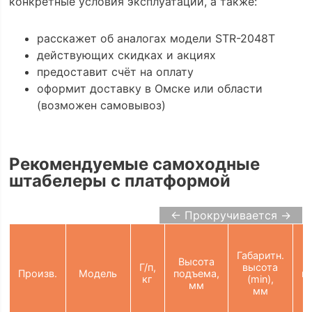
конкретные условия эксплуатации, а также:
расскажет об аналогах модели STR-2048T
действующих скидках и акциях
предоставит счёт на оплату
оформит доставку в Омске или области
(возможен самовывоз)
Рекомендуемые самоходные
штабелеры с платформой
← Прокручивается →
Ш
п
Габаритн.
Высота
Г/п,
высота
Произв.
Модель
подъема,
п
кг
(min),
мм
мм