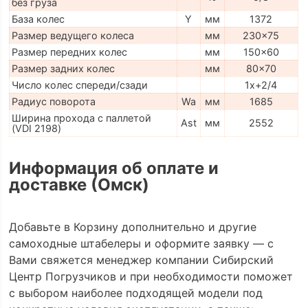
без груза
База колес
Y
мм
1372
Размер ведущего колеса
мм
230x75
Размер передних колес
мм
150x60
Размер задних колес
мм
80x70
Число колес спереди/сзади
1x+2/4
Радиус поворота
Wa
мм
1685
Ширина прохода с паллетой
Ast
мм
2552
(VDI 2198)
Информация об оплате и
доставке (Омск)
Добавьте в Корзину дополнительно и другие
самоходные штабелеры и оформите заявку — с
Вами свяжется менеджер компании Сибирский
Центр Погрузчиков и при необходимости поможет
с выбором наиболее подходящей модели под