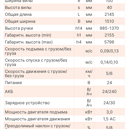
Ширина вилы
e
мм
100
Высота вилы
s
мм
40
Общая длина
L
мм
2145
Общая ширина
B
мм
1510
Высота ручки
h14
мм
985-1370
Габаритн. высота (min)
h1
мм
2155
Габаритн. высота (max)
h4
мм
5796
Скорость подъема с грузом/без
м/с
0,09/0,13
груза
Скорость спуска с грузом/без
м/с
0,14/0,10
груза
Скорость движения с грузом/
км/
5/6
без груза
ч
Питание
В
24
В/
АКБ
24/240
Ач
В/
Зарядное устройство
24/30
Ач
Мощность двигателя подъема
кВт
3,0
Мощность двигателя движения
кВт
1,5 AC
Преодолимый наклон с грузом/
%
5/8