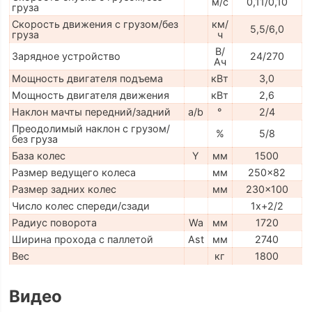
м/с
0,11/0,10
груза
Скорость движения с грузом/без
км/
5,5/6,0
груза
ч
В/
Зарядное устройство
24/270
Ач
Мощность двигателя подъема
кВт
3,0
Мощность двигателя движения
кВт
2,6
Наклон мачты передний/задний
a/b
°
2/4
Преодолимый наклон с грузом/
%
5/8
без груза
База колес
Y
мм
1500
Размер ведущего колеса
мм
250x82
Размер задних колес
мм
230x100
Число колес спереди/сзади
1x+2/2
Радиус поворота
Wa
мм
1720
Ширина прохода с паллетой
Ast
мм
2740
Вес
кг
1800
Видео