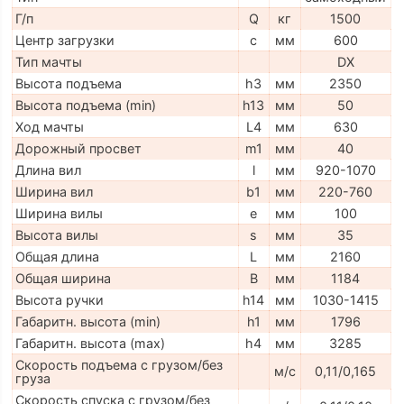
Г/п
Q
кг
1500
Центр загрузки
c
мм
600
Тип мачты
DX
Высота подъема
h3
мм
2350
Высота подъема (min)
h13
мм
50
Ход мачты
L4
мм
630
Дорожный просвет
m1
мм
40
Длина вил
l
мм
920-1070
Ширина вил
b1
мм
220-760
Ширина вилы
e
мм
100
Высота вилы
s
мм
35
Общая длина
L
мм
2160
Общая ширина
B
мм
1184
Высота ручки
h14
мм
1030-1415
Габаритн. высота (min)
h1
мм
1796
Габаритн. высота (max)
h4
мм
3285
Скорость подъема с грузом/без
м/с
0,11/0,165
груза
Скорость спуска с грузом/без