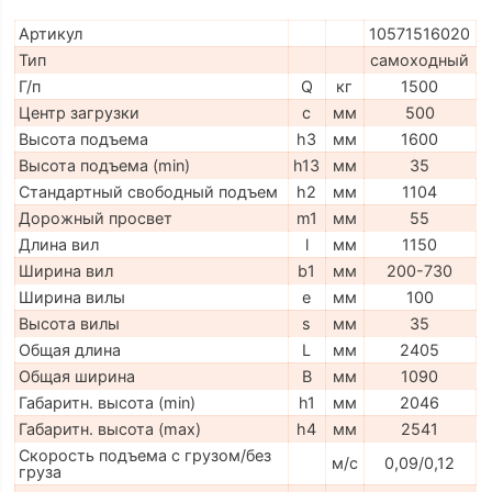
Артикул
10571516020
Тип
самоходный
Г/п
Q
кг
1500
Центр загрузки
c
мм
500
Высота подъема
h3
мм
1600
Высота подъема (min)
h13
мм
35
Стандартный свободный подъем
h2
мм
1104
Дорожный просвет
m1
мм
55
Длина вил
l
мм
1150
Ширина вил
b1
мм
200-730
Ширина вилы
e
мм
100
Высота вилы
s
мм
35
Общая длина
L
мм
2405
Общая ширина
B
мм
1090
Габаритн. высота (min)
h1
мм
2046
Габаритн. высота (max)
h4
мм
2541
Скорость подъема с грузом/без
м/с
0,09/0,12
груза