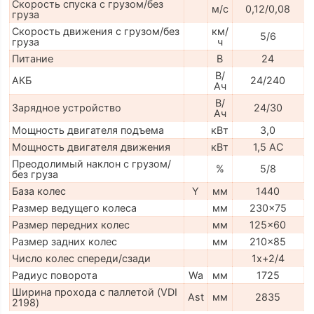
Скорость спуска с грузом/без
м/с
0,12/0,08
груза
Скорость движения с грузом/без
км/
5/6
груза
ч
Питание
В
24
В/
АКБ
24/240
Ач
В/
Зарядное устройство
24/30
Ач
Мощность двигателя подъема
кВт
3,0
Мощность двигателя движения
кВт
1,5 АС
Преодолимый наклон с грузом/
%
5/8
без груза
База колес
Y
мм
1440
Размер ведущего колеса
мм
230x75
Размер передних колес
мм
125x60
Размер задних колес
мм
210x85
Число колес спереди/сзади
1x+2/4
Радиус поворота
Wa
мм
1725
Ширина прохода с паллетой (VDI
Ast
мм
2835
2198)