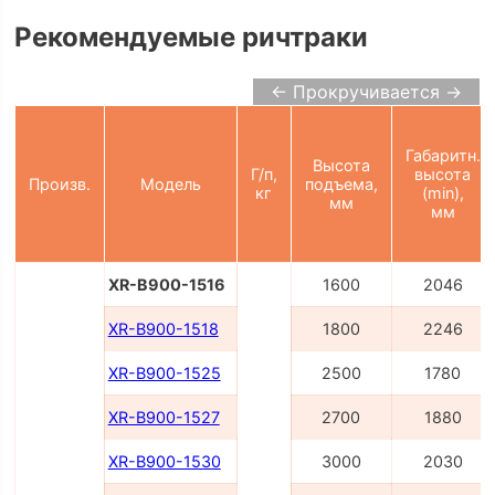
Рекомендуемые ричтраки
← Прокручивается →
Габаритн.
Высота
Г/п,
высота
Произв.
Модель
подъема,
кг
(min),
мм
мм
XR-B900-1516
1600
2046
XR-B900-1518
1800
2246
XR-B900-1525
2500
1780
XR-B900-1527
2700
1880
XR-B900-1530
3000
2030