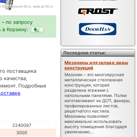
 – по запросу
 в Корзину:
Последние статьи:
Мезонины для склада: виды
конструкций
ого поставщика
Мезонин – это многоярусная
ю качества,
металлическая стеллажная
конструкция, которая
ремонт. Подробные
разделена этажами с
доставке
.
напольными панелями. Полки
изготавливают из ДСП, фанеры,
профилированных листов,
решетчатого настила.
Мезонины позволяют
максимально использовать
2240097
высоту помещения благодаря
увеличению...
3000