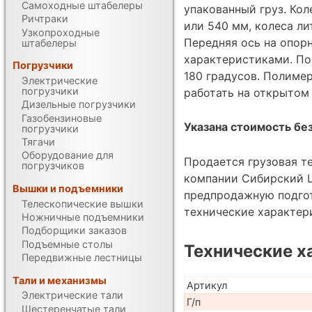
Самоходные штабелеры
упакованный груз. Ко
Ричтраки
или 540 мм, колеса л
Узкопроходные
Передняя ось на опо
штабелеры
характеристиками. По
Погрузчики
180 градусов. Полиме
Электрические
погрузчики
работать на открытом
Дизельные погрузчики
Газобензиновые
Указана стоимость без
погрузчики
Тягачи
Оборудование для
Продается грузовая т
погрузчиков
компании Сибирский Ц
Вышки и подъемники
предпродажную подгот
Телескопические вышки
технические характе
Ножничные подъемники
Подборщики заказов
Подъемные столы
Технические х
Передвижные лестницы
Тали и механизмы
Артикул
Электрические тали
Г/п
Шестеренчатые тали