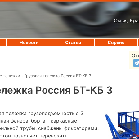
Омск, Кра
Новости
Статьи
Сервис
От
е тележки
›
Грузовая тележка Россия БТ-КБ 3
ележка Россия БТ-КБ 3
ая тележка грузоподъёмностью 3
ная фанера, борта - каркасные
фильной трубы, снабжены фиксаторами.
ртов позволяет перевозить