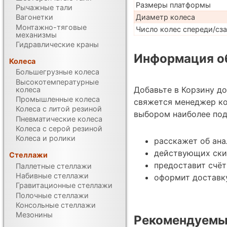
Размеры платформы
Рычажные тали
Диаметр колеса
Вагонетки
Монтажно-тяговые
Число колес спереди/сз
механизмы
Гидравлические краны
Информация об
Колеса
Большегрузные колеса
Высокотемпературные
Добавьте в Корзину д
колеса
Промышленные колеса
свяжется менеджер ко
Колеса с литой резиной
выбором наиболее под
Пневматические колеса
Колеса с серой резиной
Колеса и ролики
расскажет об ана
действующих ски
Стеллажи
предоставит счёт
Паллетные стеллажи
Набивные стеллажи
оформит доставк
Гравитационные стеллажи
Полочные стеллажи
Консольные стеллажи
Мезонины
Рекомендуемы