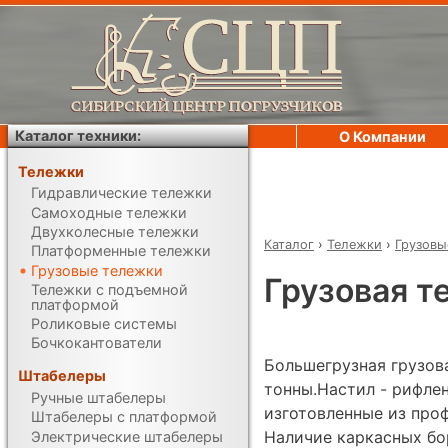
Каталог техники:
О Компании
Тележки
Гидравлические тележки
Самоходные тележки
Двухколесные тележки
Каталог
›
Тележки
›
Грузовы
Платформенные тележки
Грузовые тележки
Грузовая т
Тележки с подъемной
платформой
Роликовые системы
Бочкокантователи
Большегрузная грузов
Штабелеры
тонны.Настил - рифлен
Ручные штабелеры
изготовленные из про
Штабелеры с платформой
Наличие каркасных бо
Электрические штабелеры