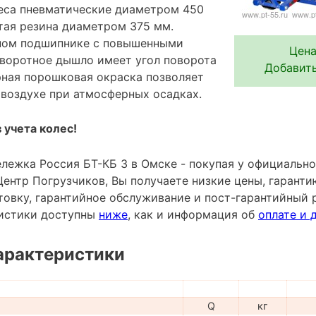
леса пневматические диаметром 450
итая резина диаметром 375 мм.
рном подшипнике с повышенными
Цена
воротное дышло имеет угол поворота
Добавить
рная порошковая окраска позволяет
 воздухе при атмосферных осадках.
 учета колес!
ележка Россия БТ-КБ 3 в Омске - покупая у официальн
ентр Погрузчиков, Вы получаете низкие цены, гаранти
овку, гарантийное обслуживание и пост-гарантийный 
ристики доступны
ниже
, как и информация об
оплате и 
арактеристики
Q
кг