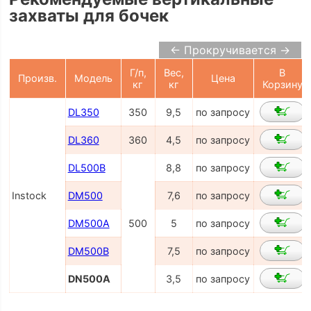
захваты для бочек
← Прокручивается →
Г/п,
Вес,
В
Произв.
Модель
Цена
кг
кг
Корзину
DL350
350
9,5
по запросу
DL360
360
4,5
по запросу
DL500B
8,8
по запросу
Instock
DM500
7,6
по запросу
DM500A
500
5
по запросу
DM500B
7,5
по запросу
DN500A
3,5
по запросу