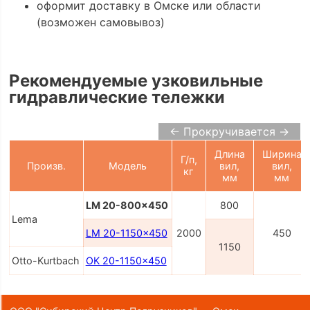
оформит доставку в Омске или области
(возможен самовывоз)
Рекомендуемые узковильные
гидравлические тележки
← Прокручивается →
Длина
Ширина
Г/п,
Произв.
Модель
вил,
вил,
кг
мм
мм
LM 20-800x450
800
Lema
LM 20-1150x450
2000
450
1150
Otto-Kurtbach
OK 20-1150x450