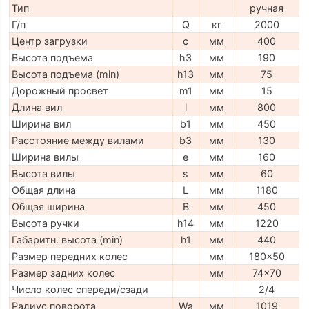
Тип
ручная
Г/п
Q
кг
2000
Центр загрузки
c
мм
400
Высота подъема
h3
мм
190
Высота подъема (min)
h13
мм
75
Дорожный просвет
m1
мм
15
Длина вил
l
мм
800
Ширина вил
b1
мм
450
Расстояние между вилами
b3
мм
130
Ширина вилы
e
мм
160
Высота вилы
s
мм
60
Общая длина
L
мм
1180
Общая ширина
B
мм
450
Высота ручки
h14
мм
1220
Габаритн. высота (min)
h1
мм
440
Размер передних колес
мм
180x50
Размер задних колес
мм
74x70
Число колес спереди/сзади
2/4
Радиус поворота
Wa
мм
1019