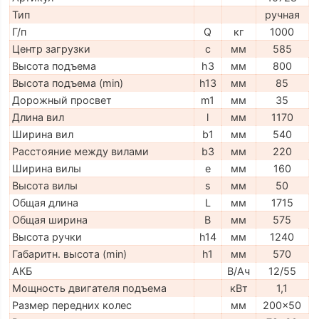
Тип
ручная
Г/п
Q
кг
1000
Центр загрузки
c
мм
585
Высота подъема
h3
мм
800
Высота подъема (min)
h13
мм
85
Дорожный просвет
m1
мм
35
Длина вил
l
мм
1170
Ширина вил
b1
мм
540
Расстояние между вилами
b3
мм
220
Ширина вилы
e
мм
160
Высота вилы
s
мм
50
Общая длина
L
мм
1715
Общая ширина
B
мм
575
Высота ручки
h14
мм
1240
Габаритн. высота (min)
h1
мм
570
АКБ
В/Ач
12/55
Мощность двигателя подъема
кВт
1,1
Размер передних колес
мм
200x50