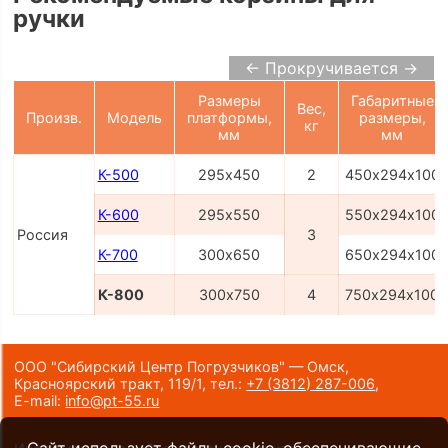
ручки
← Прокручивается →
Размеры
Габаритные
Вес,
Произв.
Модель
платформы,
размеры,
кг
мм
мм
К-500
295х450
2
450х294х100
К-600
295х550
550х294х100
Россия
3
К-700
300х650
650х294х100
К-800
300х750
4
750х294х100
ООО "Сибирский Центр Погрузчиков" — Омск,
Красноярский тракт, 119/1,
тел.:
+7 (3812) 287-006
,
E-mail:
info@pt-55.ru
Сайт использует файлы cookie, обеспечивающие