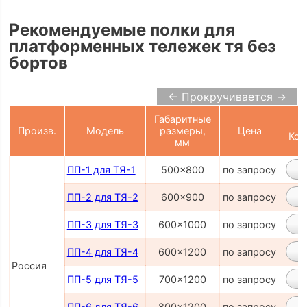
Рекомендуемые полки для
платформенных тележек тя без
бортов
← Прокручивается →
Габаритные
Произв.
Модель
размеры,
Цена
Кор
мм
ПП-1 для ТЯ-1
500x800
по запросу
ПП-2 для ТЯ-2
600x900
по запросу
ПП-3 для ТЯ-3
600x1000
по запросу
ПП-4 для ТЯ-4
600x1200
по запросу
Россия
ПП-5 для ТЯ-5
700x1200
по запросу
ПП-6 для ТЯ-6
800x1200
по запросу