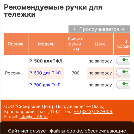
Рекомендуемые ручки для
тележки
← Прокручивается →
Высота
В
Произв.
Модель
ручки,
Цена
Корзин
мм
Р-500 для ТФЛ
по запросу
Россия
Р-600 для ТФЛ
700
по запросу
Р-700 для ТФЛ
по запросу
ООО "Сибирский Центр Погрузчиков" — Омск,
Красноярский тракт, 119/1,
тел.:
+7 (3812) 287-006
,
E-mail:
info@pt-55.ru
Сайт использует файлы cookie, обеспечивающие
Информация на сайте носит исключительно