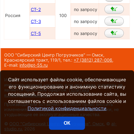
СТ-2
по запросу
Россия
100
СТ-3
по запросу
СТ-5
по запросу
ООО "Сибирский Центр Погрузчиков" — Омск,
Красноярский тракт, 119/1,
тел.:
+7 (3812) 287-006
,
E-mail:
info@pt-55.ru
Сайт использует файлы cookie, обеспечивающие
Информация на сайте носит исключительно
информационный характер и ни при каких условиях не
его функционирование и анонимную статистику
является публичной офертой.
Политика
посещений. Продолжая использование сайта, вы
конфиденциальности
.
соглашаетесь с использованием файлов cookie и
Производители оставляют за собой право вносить
Политикой конфиденциальности
изменения в конструкцию и внешний вид техники, не
ухудшающие ее эксплуатационные качества.
ОК
©
ООО "Сибирский Центр Погрузчиков", Омск
, ©
al-
studio.ru
, 2026