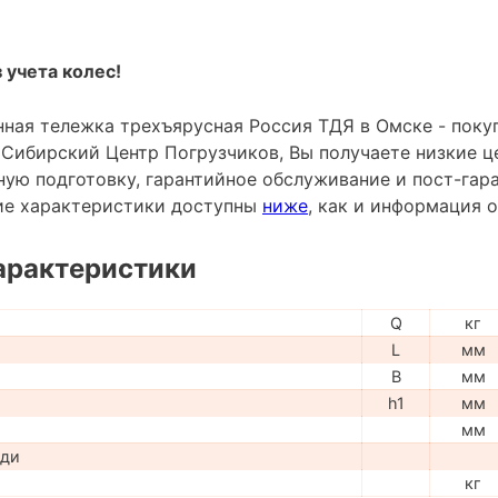
 учета колес!
ная тележка трехъярусная Россия ТДЯ в Омске - поку
Сибирский Центр Погрузчиков, Вы получаете низкие ц
ную подготовку, гарантийное обслуживание и пост-гар
ие характеристики доступны
ниже
, как и информация 
арактеристики
Q
кг
L
мм
B
мм
h1
мм
мм
ади
кг