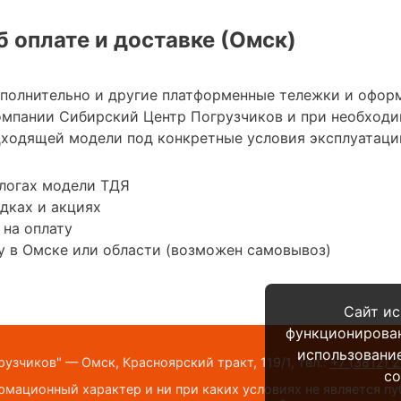
 оплате и доставке (Омск)
ополнительно и другие платформенные тележки и офор
мпании Сибирский Центр Погрузчиков и при необход
ходящей модели под конкретные условия эксплуатации
алогах модели ТДЯ
дках и акциях
 на оплату
у в Омске или области (возможен самовывоз)
Сайт ис
функционирова
использование
узчиков" — Омск, Красноярский тракт, 119/1,
тел.:
+7 (3812) 
co
мационный характер и ни при каких условиях не является п