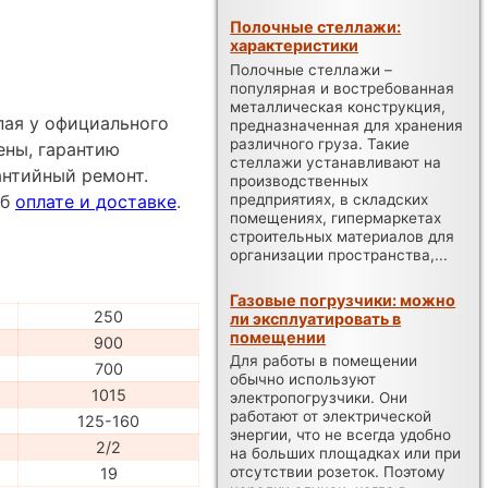
Полочные стеллажи:
характеристики
Полочные стеллажи –
популярная и востребованная
металлическая конструкция,
пая у официального
предназначенная для хранения
различного груза. Такие
ены, гарантию
стеллажи устанавливают на
антийный ремонт.
производственных
предприятиях, в складских
об
оплате и доставке
.
помещениях, гипермаркетах
строительных материалов для
организации пространства,...
Газовые погрузчики: можно
250
ли эксплуатировать в
помещении
900
Для работы в помещении
700
обычно используют
1015
электропогрузчики. Они
работают от электрической
125-160
энергии, что не всегда удобно
2/2
на больших площадках или при
отсутствии розеток. Поэтому
19