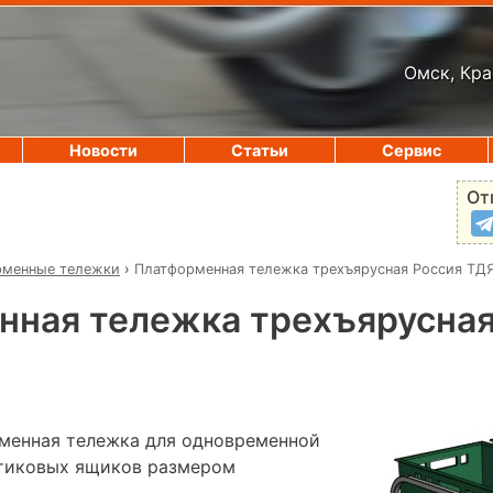
Омск, Кра
Новости
Статьи
Сервис
От
рменные тележки
›
Платформенная тележка трехъярусная Россия ТД
нная тележка трехъярусная
менная тележка для одновременной
стиковых ящиков размером