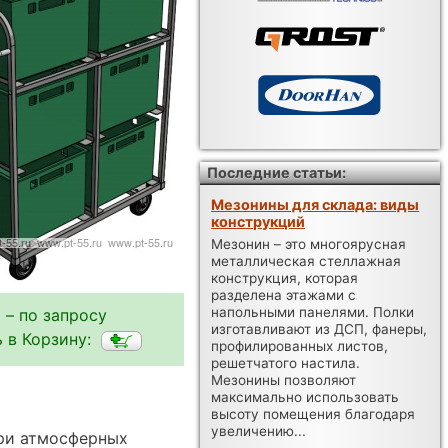
Последние статьи:
Мезонины для склада: виды
конструкций
Мезонин – это многоярусная
металлическая стеллажная
конструкция, которая
разделена этажами с
напольными панелями. Полки
 – по запросу
изготавливают из ДСП, фанеры,
 в Корзину:
профилированных листов,
решетчатого настила.
Мезонины позволяют
максимально использовать
высоту помещения благодаря
увеличению...
при атмосферных