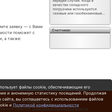
нередки случаи, когда в
качестве складского
погрузчика используются
газовые или газобензиновые...
мите заявку — с Вами
Счетчики:
имости поможет с
, а также:
пользует файлы cookie, обеспечивающие его
ние и анонимную статистику посещений. Продолжая
 сайта, вы соглашаетесь с использованием файлов
287-006
,
E-mail:
info@pt-55.ru
okie и
Политикой конфиденциальности
убличной офертой.
Политика конфиденциальности
.