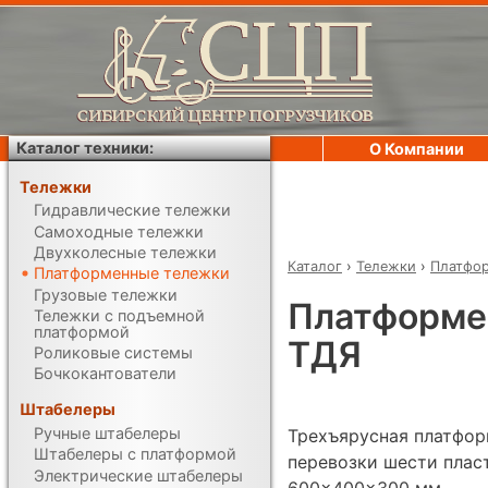
Каталог техники:
О Компании
Тележки
Гидравлические тележки
Самоходные тележки
Двухколесные тележки
Каталог
›
Тележки
›
Платфо
Платформенные тележки
Грузовые тележки
Платформе
Тележки с подъемной
платформой
ТДЯ
Роликовые системы
Бочкокантователи
Штабелеры
Ручные штабелеры
Трехъярусная платфор
Штабелеры с платформой
перевозки шести пла
Электрические штабелеры
600×400×300 мм.