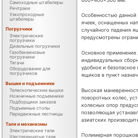
Самоходные штабелеры
Ричтраки
Узкопроходные
Особенностью данной 
штабелеры
ячеек, оснащенных на
Погрузчики
случайного падения я
Электрические
предусмотрены ограни
погрузчики
Дизельные погрузчики
Газобензиновые
Основное применение
погрузчики
индивидуальных сборн
Тягачи
удобное и безопасное
Оборудование для
погрузчиков
ящиков в пункт назнач
Вышки и подъемники
Высокая маневренност
Телескопические вышки
Ножничные подъемники
поворотных колес, ус
Подборщики заказов
колесных опор предус
Подъемные столы
позволяющая устанавл
Передвижные лестницы
азиатских производит
Тали и механизмы
Электрические тали
Полимерная порошкова
Шестеренчатые тали