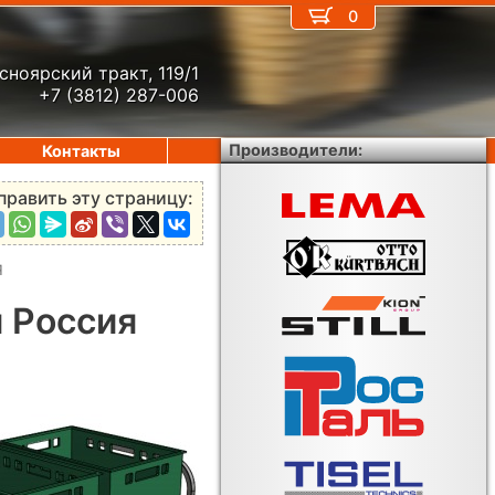
0
сноярский тракт, 119/1
+7 (3812) 287-006
Производители:
Контакты
править эту страницу:
Я
 Россия