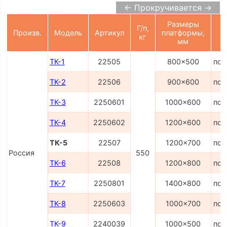
← Прокручивается →
Размеры
Г/п,
Произв.
Модель
Артикул
платформы,
кг
мм
ТК-1
22505
800x500
по 
ТК-2
22506
900x600
по 
ТК-3
2250601
1000x600
по 
ТК-4
2250602
1200x600
по 
ТК-5
22507
1200x700
по 
Россия
550
ТК-6
22508
1200x800
по 
ТК-7
2250801
1400x800
по 
ТК-8
2250603
1000x700
по 
ТК-9
2240039
1000x500
по 