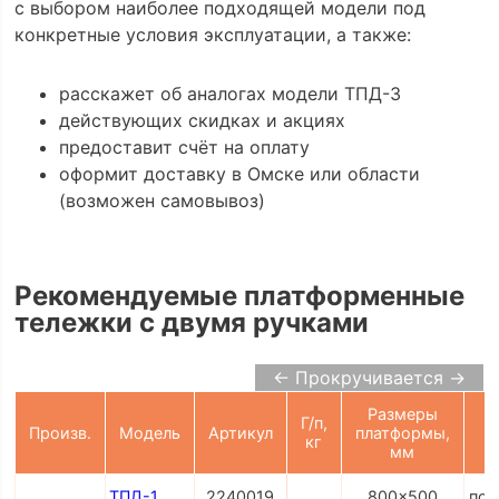
с выбором наиболее подходящей модели под
конкретные условия эксплуатации, а также:
расскажет об аналогах модели ТПД-3
действующих скидках и акциях
предоставит счёт на оплату
оформит доставку в Омске или области
(возможен самовывоз)
Рекомендуемые платформенные
тележки с двумя ручками
← Прокручивается →
Размеры
Г/п,
Произв.
Модель
Артикул
платформы,
кг
мм
ТПД-1
2240019
800x500
по 