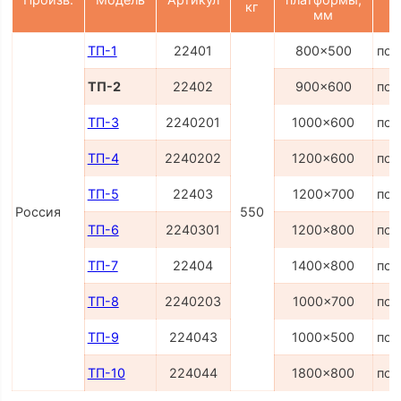
кг
мм
ТП-1
22401
800x500
по 
ТП-2
22402
900x600
по 
ТП-3
2240201
1000x600
по 
ТП-4
2240202
1200x600
по 
ТП-5
22403
1200x700
по 
Россия
550
ТП-6
2240301
1200x800
по 
ТП-7
22404
1400x800
по 
ТП-8
2240203
1000x700
по 
ТП-9
224043
1000x500
по 
ТП-10
224044
1800x800
по 