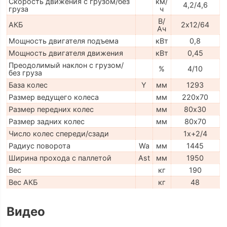
Скорость движения с грузом/без
км/
4,2/4,6
груза
ч
В/
АКБ
2х12/64
Ач
Мощность двигателя подъема
кВт
0,8
Мощность двигателя движения
кВт
0,45
Преодолимый наклон с грузом/
%
4/10
без груза
База колес
Y
мм
1293
Размер ведущего колеса
мм
220х70
Размер передних колес
мм
80х30
Размер задних колес
мм
80х70
Число колес спереди/сзади
1x+2/4
Радиус поворота
Wa
мм
1445
Ширина прохода с паллетой
Ast
мм
1950
Вес
кг
190
Вес АКБ
кг
48
Видео