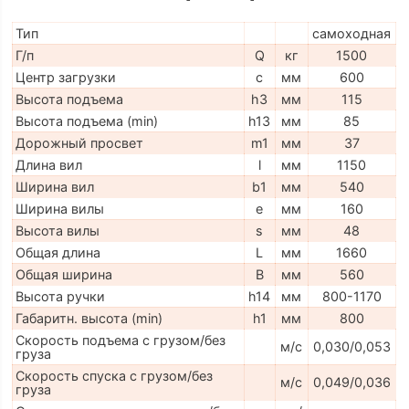
Тип
самоходная
Г/п
Q
кг
1500
Центр загрузки
c
мм
600
Высота подъема
h3
мм
115
Высота подъема (min)
h13
мм
85
Дорожный просвет
m1
мм
37
Длина вил
l
мм
1150
Ширина вил
b1
мм
540
Ширина вилы
e
мм
160
Высота вилы
s
мм
48
Общая длина
L
мм
1660
Общая ширина
B
мм
560
Высота ручки
h14
мм
800-1170
Габаритн. высота (min)
h1
мм
800
Скорость подъема с грузом/без
м/с
0,030/0,053
груза
Скорость спуска с грузом/без
м/с
0,049/0,036
груза