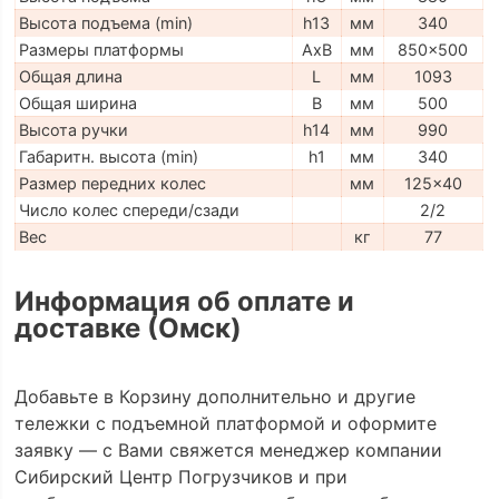
Высота подъема (min)
h13
мм
340
Размеры платформы
AxB
мм
850x500
Общая длина
L
мм
1093
Общая ширина
B
мм
500
Высота ручки
h14
мм
990
Габаритн. высота (min)
h1
мм
340
Размер передних колес
мм
125x40
Число колес спереди/сзади
2/2
Вес
кг
77
Информация об оплате и
доставке (Омск)
Добавьте в Корзину дополнительно и другие
тележки с подъемной платформой и оформите
заявку — с Вами свяжется менеджер компании
Сибирский Центр Погрузчиков и при