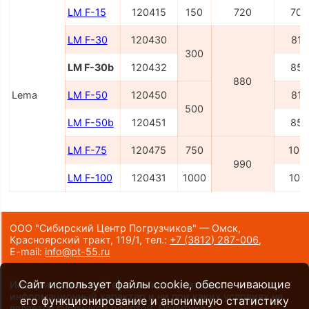
LM F-15
120415
150
720
700
LM F-30
120430
815
300
LM F-30b
120432
850
880
Lema
LM F-50
120450
815
500
LM F-50b
120451
850
LM F-75
120475
750
100
990
LM F-100
120431
1000
101
ООО "Сибирский Центр Погрузчиков" — Омск,
Красноярский тракт, 119/1,
тел.:
+7 (3812) 287-006
,
E-mail:
info@pt-55.ru
Сайт использует файлы cookie, обеспечивающие
Информация на сайте носит исключительно
информационный характер и ни при каких условиях не
его функционирование и анонимную статистику
является публичной офертой.
Политика