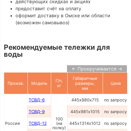
действующих скидках и акциях
предоставит счёт на оплату
оформит доставку в Омске или области
(возможен самовывоз)
Рекомендуемые тележки для
воды
← Прокручивается →
Габаритные
Г/п,
Произв.
Модель
размеры,
Цена
кг
мм
ТСВД-6
445х980х715
по запросу
ТСВД-9
445х981х1015
по запросу
100
Россия
ТСВД-12
(на
445х1314х1012
по запросу
полку)