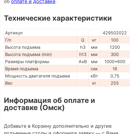
об
оплате и доставке
.
Технические характеристики
Артикул
429502022
Г/п
Q
кг
100
Высота подъема
h3
мм
1200
Высота подъема (min)
h13
мм
300
Размеры платформы
AxB
мм
1000x600
Время подъема
сек
16
Мощность двигателя подъема
кВт
0,75
Вес
кг
255
Информация об оплате и
доставке (Омск)
Добавьте в Корзину дополнительно и другие
подъемные столы и оформите заявку — с Вами