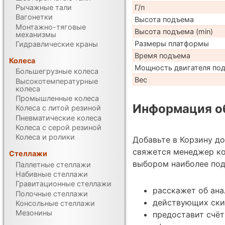
Рычажные тали
Г/п
Вагонетки
Высота подъема
Монтажно-тяговые
Высота подъема (min)
механизмы
Размеры платформы
Гидравлические краны
Время подъема
Колеса
Мощность двигателя по
Большегрузные колеса
Вес
Высокотемпературные
колеса
Промышленные колеса
Информация об
Колеса с литой резиной
Пневматические колеса
Колеса с серой резиной
Колеса и ролики
Добавьте в Корзину д
свяжется менеджер ко
Стеллажи
выбором наиболее под
Паллетные стеллажи
Набивные стеллажи
Гравитационные стеллажи
расскажет об ана
Полочные стеллажи
действующих ски
Консольные стеллажи
Мезонины
предоставит счёт