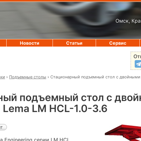
Омск, Кра
Новости
Статьи
Сервис
От
ики
›
Подъемные столы
›
Стационарный подъемный стол с двойными
ный подъемный стол с дво
Lema LM HCL-1.0-3.6
ат
 Engineering серии LM HCL