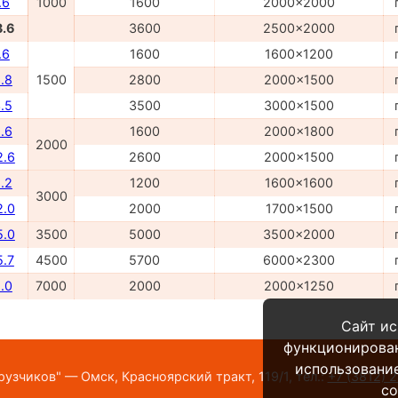
.6
1000
1600
2000x2000
3.6
3600
2500x2000
.6
1600
1600x1200
.8
1500
2800
2000x1500
.5
3500
3000x1500
.6
1600
2000x1800
2000
2.6
2600
2000x1500
.2
1200
1600x1600
3000
2.0
2000
1700x1500
5.0
3500
5000
3500x2000
5.7
4500
5700
6000x2300
.0
7000
2000
2000x1250
Сайт ис
функционирова
использование
узчиков" — Омск, Красноярский тракт, 119/1,
тел.:
+7 (3812) 
co