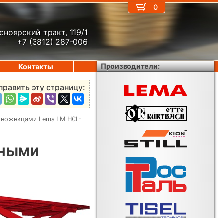
0
сноярский тракт, 119/1
+7 (3812) 287-006
Производители:
Контакты
править эту страницу:
 ножницами Lema LM HCL-
йными