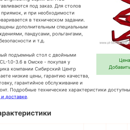
авливаются под заказ. Для столов
 приямок, и при необходимости
оваривается в техническом задании.
нащены дополнительным специальным
ждениями, пандусами, рольгангами,
езопасности и т.д.
ный подъемный стол с двойными
Цена
-1.0-3.6 в Омске - покупая у
Добавить
щика компании Сибирский Центр
аете низкие цены, гарантию качества,
овку, гарантийное обслуживание и
онт. Подробные технические характеристики доступн
 и доставке
.
арактеристики