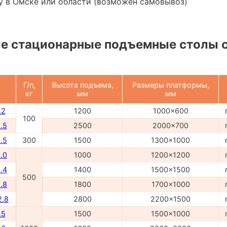
у в Омске или области (возможен самовывоз)
е стационарные подъемные столы 
Г/п,
Высота подъема,
Размеры платформы,
кг
мм
мм
.2
1200
1000x600
100
.5
2500
2000x700
.5
300
1500
1300x1000
.0
1000
1200x1200
.4
1400
1500x1500
500
.8
1800
1700x1000
2.8
2800
2200x1500
.5
1500
1500x1000