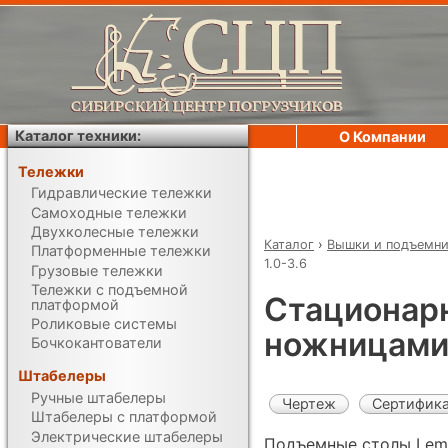
Каталог техники:
О Компании
Тележки
Гидравлические тележки
Самоходные тележки
Двухколесные тележки
Каталог
›
Вышки и подъемн
Платформенные тележки
1.0-3.6
Грузовые тележки
Тележки с подъемной
Стационар
платформой
Роликовые системы
ножницами 
Бочкокантователи
Штабелеры
Ручные штабелеры
Чертеж
Сертифик
Штабелеры с платформой
Электрические штабелеры
Подъемные столы Lema