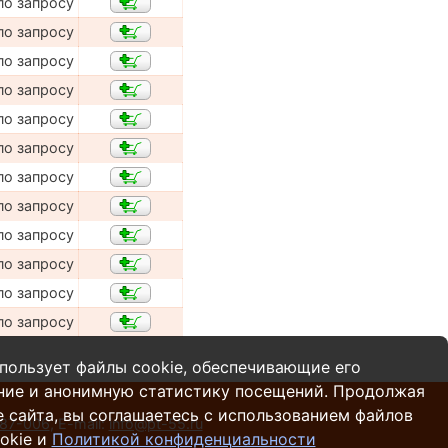
по запросу
по запросу
по запросу
по запросу
по запросу
по запросу
по запросу
по запросу
по запросу
по запросу
по запросу
по запросу
пользует файлы cookie, обеспечивающие его
ние и анонимную статистику посещений. Продолжая
 сайта, вы соглашаетесь с использованием файлов
287-006
,
E-mail:
info@pt-55.ru
okie и
Политикой конфиденциальности