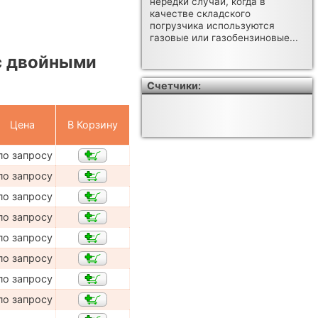
нередки случаи, когда в
качестве складского
погрузчика используются
газовые или газобензиновые...
с двойными
Счетчики:
Цена
В Корзину
по запросу
по запросу
по запросу
по запросу
по запросу
по запросу
по запросу
по запросу