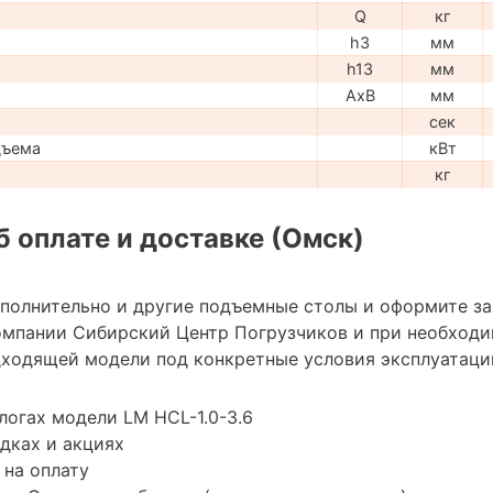
Q
кг
h3
мм
h13
мм
AxB
мм
сек
дъема
кВт
кг
 оплате и доставке (Омск)
ополнительно и другие подъемные столы и оформите з
мпании Сибирский Центр Погрузчиков и при необход
ходящей модели под конкретные условия эксплуатации
логах модели LM HCL-1.0-3.6
дках и акциях
 на оплату