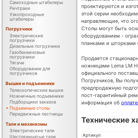
Самоходные штабелеры
проектируются и изгот
Ричтраки
этой серии необходим
Узкопроходные
штабелеры
направляющие, что ог
Столы могут быть ос
Погрузчики
оборудованием - огра
Электрические
погрузчики
планками и шторками б
Дизельные погрузчики
Газобензиновые
погрузчики
Продается стационар
Тягачи
ножницами Lema LM HCL
Оборудование для
официального постав
погрузчиков
Погрузчиков, Вы получ
Вышки и подъемники
предпродажную подгот
Телескопические вышки
пост-гарантийный рем
Ножничные подъемники
Подборщики заказов
информация об
оплате
Подъемные столы
Передвижные лестницы
Технические х
Тали и механизмы
Электрические тали
Артикул
Шестеренчатые тали